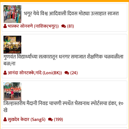
भगूर येथे विश्व आदिवासी दिवस मोठ्या उत्साहात साजरा
भास्कर सोनवणे (नाशिक(भगूर))
(81)
गुणवंत विद्यार्थ्यांच्या सत्कारातून धनगर समाजात शैक्षणिक चळवळीला
बळ;ना
आनंदा सोनटक्के,नांदे (Loni(BK))
(24)
जिल्हास्तरीय मैदानी निवड चाचणी स्पर्धेत भैरवनाथ स्पोर्टसचा डंका, १०
खे
सुखदेव केदार (Sangli)
(199)