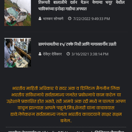
तिरूपती बालाजीचे दर्शन घेऊन येणाऱ्या भगूर येथील
भाविकांच्या इनोव्हा गाडीचा अपघात
भास्कर सोनवणे
7/22/2022 9:49:33 PM
ग्रामपंचायतीचा १५/ टक्के निधी आणि मागासवर्गीय उन्नती
देवेंद्र देविकार
3/16/2021 3:38:14 PM
भारतीय माहिती अधिकार चे सदर अंक व डिजिटल मैगजीन लिंक
भारतीय संविधानाचे सर्वसामान्य जनतेत प्रबोधनाचे काम करेल या
उद्धेशाने प्रकाशित होत असते, तरी आमचे अंक रद्दी मध्ये न घालता आपण
वाचून झाल्यास आपले पाहूने,मित्र,शेजारी यांना वाचावयास
द्यावे.जेणेकरून सर्वसामान्य जनता भारतीय कायदयाने साक्षर सक्षम
बनेल..