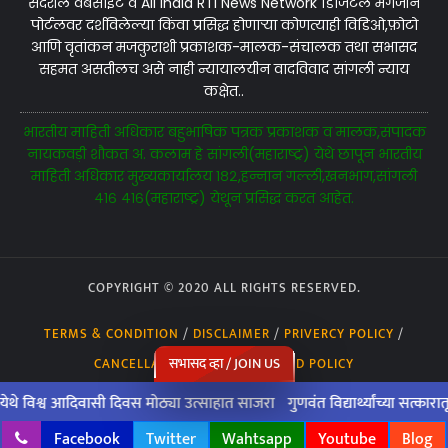
सदरील वेबसाईट व All India RTi News Network डिजिटल मैगजीन
पोर्टलवर दर्शविलेल्या किंवा प्रसिद्ध होणाऱ्या कोणत्याही विडिओ,फ़ोटो
आणि वृतांकन मजकुराशी प्रकाशक-मालक-संचालक तथा सभासद
सहमत असतीलच असे नाही न्यायालयीन वादविवाद सांगली न्याय
कक्षेत..
भारतीय माहिती अधिकार बहुभाषिक पत्रक प्रकाशक व मालक,संपादक
नायकवड़ी शौकत अ. कलाम हे सांगली(महाराष्ट्र) येथे छापून भारतीय
माहिती अधिकार मुख्यकार्यालय १८२,हन्नान गल्ली,खनभाग,सांगली
४१६ ४१६(महाराष्ट्र) येथून प्रसिद्ध करत आहेत.
COPYRIGHT © 2020 ALL RIGHTS RESERVED.
TERMS & CONDITION
/
DISCLAIMER
/
PRIVERCY POLICY
/
सभासद व्हा / JOIN US
CANCELLATION POLICY
/
REFUND POLICY
्व आदिवासी दिवस मोठ्या उत्साहात साजरा
गुणवंत विद्यार्थ्यांच्या सत्कारातून
Facebook
Twitter
Wahtsapp
Youtube
Blog