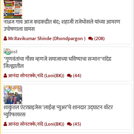
नान्नज गाव आज कडकडीत बंद; शहाजी राजेभोसले यांच्या आमरण
उपोषणाला ग्रामस
Mr.Ravikumar Shinde (Dhondpargon )
(208)
"गुणवंतांचा गौरव म्हणजे समाजाच्या भविष्याचा सन्मान"नांदेड
जिल्ह्यातील
आनंदा सोनटक्के,नांदे (Loni(BK))
(44)
शाकुंतल एंटरप्राइजेस ‘लाईव्ह प्युअर’चे शानदार उद्घाटन वॉटर
प्युरिफायरस
आनंदा सोनटक्के,नांदे (Loni(BK))
(45)