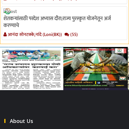
शेतकऱ्यांसाठी परदेश अभ्यास दौरा;राज्य पुरस्कृत योजनेतून अर्ज
करण्याचे
आनंदा सोनटक्के,नांदे (Loni(BK))
(55)
About Us