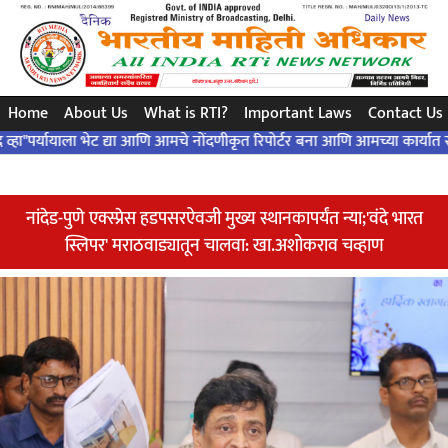
खोचक प्रश्न..अचूक उत्तर..संविधान द्वारे..!
Home
About Us
What is RTI?
Important Laws
Contact Us
याला भेट द्या आणि आमचे नोंदणीकृत रिपोर्टर बना आणि आमच्या कार्यात सहभागी व्ह
नांदेड-पुणे एक्स्प्रेस हडपसरऐवजी मुख्य स्थानकापर्यंत न्या;'वंदे भारत
स्लिपर' मराठवाड्यातून चालवा: खा.अशोकराव चव्हाण