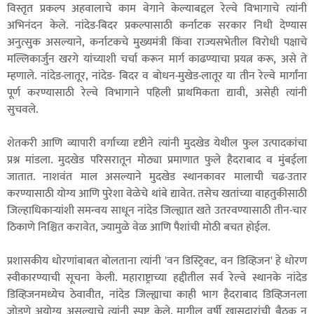
विस्तृत प्रकल्प अहवालाचे काम वेगाने केल्याबद्दल रेल्वे विभागाचे त्यांनी
अभिनंदन केले. नांदेड-बिदर प्रकल्पासाठी कर्नाटक सरकार निधी देण्यास
अनुत्सुक असल्याने, कर्नाटकचे मुख्यमंत्री किंवा राज्यसभेतील विरोधी पक्षाचे
मल्लिकार्जुन खरगे यांच्याशी चर्चा करून मार्ग काढण्याचा प्रयत्न करू, असे ते
म्हणाले. नांदेड-लातूर, नांदेड- बिदर व बोधन-मुखेड-लातूर या तीन रेल्वे मार्गांना
पूर्ण करण्यासाठी रेल्वे विभागाने पहिली प्राथमिकता द्यावी, असेही त्यांनी
सुचवले.
शेतकरी आणि व्यापारी वर्गाच्या दृष्टीने त्यांनी मुदखेड येथील फुल उत्पादकांचा
प्रश्न मांडला. मुदखेड परिसरातून मोठ्या प्रमाणात फुले हैदराबाद व मुंबईला
जातात. नाशवंत माल असल्याने मुदखेड स्थानकावर मालाची चढ-उतार
करण्यासाठी योग्य आणि पुरेशा वेळेचे थांबे द्यावेत. तसेच खतांच्या वाहतुकीसाठी
जिल्हाधिकाऱ्यांशी समन्वय साधून नांदेड जिल्ह्यात खते उतरवण्यासाठी तीन-चार
ठिकाणे निश्चित करावेत, ज्यामुळे वेळ आणि पैशांची मोठी बचत होईल.
प्रशासकीय धोरणांबाबत बोलताना त्यांनी 'वन डिस्ट्रिक्ट, वन डिव्हिजन' हे धोरण
स्वीकारण्याची सूचना केली. महाराष्ट्राच्या हद्दीतील सर्व रेल्वे स्थानके नांदेड
डिव्हिजनमध्येच ठेवावीत, नांदेड जिल्ह्याचा काही भाग हैदराबाद डिव्हिजनला
जोडणे अयोग्य असल्याचे त्यांनी स्पष्ट केले. मागील वर्षी खासदारांची बैठक न