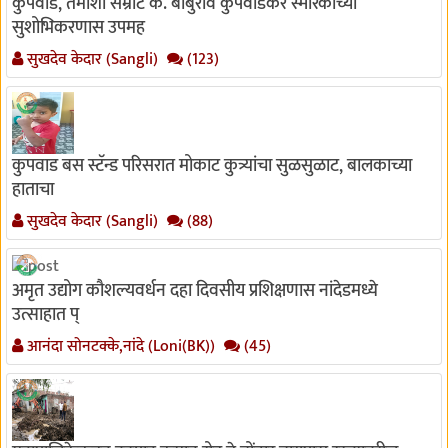
कुपवाड, तमाशा सम्राट कै. बाबुराव कुपवाडकर स्मारकाच्या
सुशोभिकरणास उपमह
सुखदेव केदार (Sangli)
(123)
कुपवाड बस स्टॅन्ड परिसरात मोकाट कुत्र्यांचा सुळसुळाट, बालकाच्या
हाताचा
सुखदेव केदार (Sangli)
(88)
अमृत उद्योग कौशल्यवर्धन दहा दिवसीय प्रशिक्षणास नांदेडमध्ये
उत्साहात प्
आनंदा सोनटक्के,नांदे (Loni(BK))
(45)