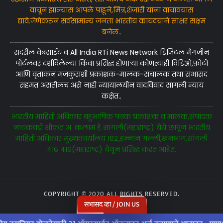
वाचून झाल्यास आपले पाहूने,मित्र,शेजारी यांना वाचावयास
द्यावे.जेणेकरून सर्वसामान्य जनता भारतीय कायदयाने साक्षर सक्षम
बनेल..
सदरील वेबसाईट व All India RTi News Network डिजिटल मैगजीन
पोर्टलवर दर्शविलेल्या किंवा प्रसिद्ध होणाऱ्या कोणत्याही विडिओ,फ़ोटो
आणि वृतांकन मजकुराशी प्रकाशक-मालक-संचालक तथा सभासद
सहमत असतीलच असे नाही न्यायालयीन वादविवाद सांगली न्याय
कक्षेत..
भारतीय माहिती अधिकार बहुभाषिक पत्रक प्रकाशक व मालक,संपादक
नायकवड़ी शौकत अ. कलाम हे सांगली(महाराष्ट्र) येथे छापून भारतीय
माहिती अधिकार मुख्यकार्यालय १८२,हन्नान गल्ली,खनभाग,सांगली
४१६ ४१६(महाराष्ट्र) येथून प्रसिद्ध करत आहेत.
COPYRIGHT © 2020 ALL RIGHTS RESERVED.
सभासद व्हा / JOIN US
TERMS & CONDITION
/
DISCLAIMER
/
PRIVERCY POLICY
/