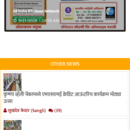
All India RTi News Network
9/21/2020 1:04:59 AM
OTHER NEWS
कृष्णा व्हॅली चेंबरमध्ये एमएसएमई क्रेडिट आऊटरिच कार्यक्रम मोठ्या
उत्सा
सुखदेव केदार (Sangli)
(39)