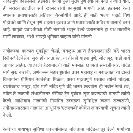
नांदेड-पुणे एक्स्प्रेसला हडपसर ऐवजी पुन्हा मुख्य पुणे स्थानकापर्यंत नेण्यात यावे,
ही मराठवाड्यातील सर्व खासदारांची एकमुखी मागणी आहे. हडपसर रेल्वे
स्थानक प्रवाशांसाठी अतिशय गैरसोयीचे आहे. ही गाडी भल्या पहाटे तिथे
पोहोचते आणि तेथून पुणे शहरात इतरत्र जाणे प्रवाशांसाठी अतिशय त्रासाचे ठरत
आहे. यामुळे प्रवाशांमध्ये मोठी नाराजी असून रेल्वे प्रशासनाने हा प्रश्न तातडीने
मार्गी लावावा, अशी आग्रही भूमिका चव्हाण यांनी मांडली.
नजीकच्या काळात मुंबईहून चेन्नई, बंगळुरू आणि हैदराबादसाठी 'वंदे भारत
स्लिपर' रेल्वेसेवा सुरु होणार आहेत. या तीनही गाड्या पुणे, सोलापूर, वाडी मार्गे
जाणार आहेत. त्याऐवजी हैदराबादची गाडी मनमाड, छत्रपती संभाजीनगर, नांदेड
मार्गे सुरु करावी, जेणेकरून महाराष्ट्रातील उत्तर महाराष्ट्र व मराठवाडा या दोन्ही
विभागांना प्रीमियम रेल्वेसेवा मिळेल, असा महत्त्वपूर्ण प्रस्ताव त्यांनी मांडला.
यासोबतच लातूर, दौंड मार्गे नांदेड-पुणे वंदे भारत एक्सप्रेस ही नवीन रेल्वे तर,
नांदेड ते छत्रपती संभाजीनगर पॅसेंजर ट्रेन पूर्ववत सुरु करण्याची मागणी त्यांनी
केली. याशिवाय गाड्यांची नियमित स्वच्छता सुनिश्चित करून राज्यराणी,
नंदीग्रामसारख्या गाड्यांना आधुनिक 'एलएचबी' कोचेस लावण्याची सूचना त्यांनी
केली.
रेल्वेच्या पायाभूत सुविधा प्रकल्पांबाबत बोलताना नांदेड-लातूर रेल्वे मार्गाच्या