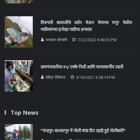
तिरूपती बालाजीचे दर्शन घेऊन येणाऱ्या भगूर येथील
भाविकांच्या इनोव्हा गाडीचा अपघात
भास्कर सोनवणे
7/22/2022 9:49:33 PM
ग्रामपंचायतीचा १५/ टक्के निधी आणि मागासवर्गीय उन्नती
देवेंद्र देविकार
3/16/2021 3:38:14 PM
Top News
*चंन्द्रपुर: बल्लारपुर में गोली कांड दिन दहाड़े हुई गोलीबारी*