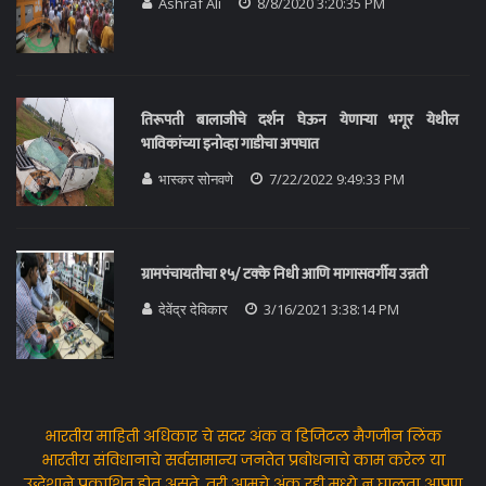
Ashraf Ali
8/8/2020 3:20:35 PM
तिरूपती बालाजीचे दर्शन घेऊन येणाऱ्या भगूर येथील
भाविकांच्या इनोव्हा गाडीचा अपघात
भास्कर सोनवणे
7/22/2022 9:49:33 PM
ग्रामपंचायतीचा १५/ टक्के निधी आणि मागासवर्गीय उन्नती
देवेंद्र देविकार
3/16/2021 3:38:14 PM
भारतीय माहिती अधिकार चे सदर अंक व डिजिटल मैगजीन लिंक
भारतीय संविधानाचे सर्वसामान्य जनतेत प्रबोधनाचे काम करेल या
उद्धेशाने प्रकाशित होत असते, तरी आमचे अंक रद्दी मध्ये न घालता आपण