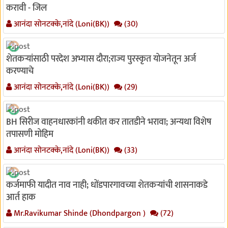
करावी - जिल
आनंदा सोनटक्के,नांदे (Loni(BK))
(30)
शेतकऱ्यांसाठी परदेश अभ्यास दौरा;राज्य पुरस्कृत योजनेतून अर्ज
करण्याचे
आनंदा सोनटक्के,नांदे (Loni(BK))
(29)
BH सिरीज वाहनधारकांनी थकीत कर तातडीने भरावा; अन्यथा विशेष
तपासणी मोहिम
आनंदा सोनटक्के,नांदे (Loni(BK))
(33)
कर्जमाफी यादीत नाव नाही; धोंडपारगावच्या शेतकऱ्यांची शासनाकडे
आर्त हाक
Mr.Ravikumar Shinde (Dhondpargon )
(72)