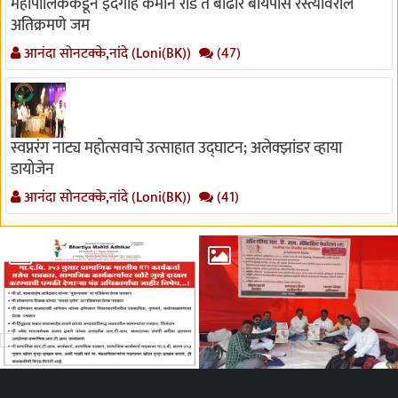
महापालिकेकडून इदगाह कमान रोड ते बोंढार बायपास रस्त्यावरील
अतिक्रमणे जम
आनंदा सोनटक्के,नांदे (Loni(BK))
(47)
स्वप्नरंग नाट्य महोत्सवाचे उत्साहात उद्घाटन; अलेक्झांडर व्हाया
डायोजेन
आनंदा सोनटक्के,नांदे (Loni(BK))
(41)