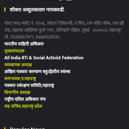
शौकत अब्दुलकलाम नायकवडी.
पोस्ट पत्ता;-फ्लॅट नं. ११०६, लोटस रेसिडन्सी, ए विंग, राम मंदिर चौक, एस व्ही
रोड, महात्मा ज्योतिबा फुले नगर, जोगेश्वरी पश्चिम, मुंबई - ४००१०२, महाराष्ट्र
मो. 7020667971, 8484029332
भारतीय माहिती अधिकार
मुख्यसंपादक
All India RTi & Social Activist Federation
स्वंस्थापक अध्यक्ष
अखिल पत्रकार कल्याण बहुउद्देशीय स्वंस्था
समन्वयक,प.महाराष्ट्र
पत्रकार स्वंरक्षण समिति,महाराष्ट्र
विभागीय अध्यक्ष
राष्ट्रीय दलित अधिकार मंच
सह सचिव,महाराष्ट्र प्रदेश