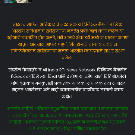
भारतीय माहिती अधिकार चे सदर अंक व डिजिटल मैगजीन लिंक
भारतीय संविधानाचे सर्वसामान्य जनतेत प्रबोधनाचे काम करेल या
उद्धेशाने प्रकाशित होत असते, तरी आमचे अंक रद्दी मध्ये न घालता आपण
वाचून झाल्यास आपले पाहूने,मित्र,शेजारी यांना वाचावयास
द्यावे.जेणेकरून सर्वसामान्य जनता भारतीय कायदयाने साक्षर सक्षम
बनेल..
सदरील वेबसाईट व All India RTi News Network डिजिटल मैगजीन
पोर्टलवर दर्शविलेल्या किंवा प्रसिद्ध होणाऱ्या कोणत्याही विडिओ,फ़ोटो
आणि वृतांकन मजकुराशी प्रकाशक-मालक-संचालक तथा सभासद
सहमत असतीलच असे नाही न्यायालयीन वादविवाद सांगली न्याय
कक्षेत..
भारतीय माहिती अधिकार बहुभाषिक पत्रक प्रकाशक व मालक,संपादक
नायकवड़ी शौकत अ. कलाम हे सांगली(महाराष्ट्र) येथे छापून भारतीय
माहिती अधिकार मुख्यकार्यालय १८२,हन्नान गल्ली,खनभाग,सांगली
४१६ ४१६(महाराष्ट्र) येथून प्रसिद्ध करत आहेत.