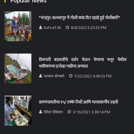
Popular News
*चंन्द्रपुर: बल्लारपुर में गोली कांड दिन दहाड़े हुई गोलीबारी*
Ashraf Ali
8/8/2020 3:20:35 PM
तिरूपती बालाजीचे दर्शन घेऊन येणाऱ्या भगूर येथील
भाविकांच्या इनोव्हा गाडीचा अपघात
भास्कर सोनवणे
7/22/2022 9:49:33 PM
ग्रामपंचायतीचा १५/ टक्के निधी आणि मागासवर्गीय उन्नती
देवेंद्र देविकार
3/16/2021 3:38:14 PM