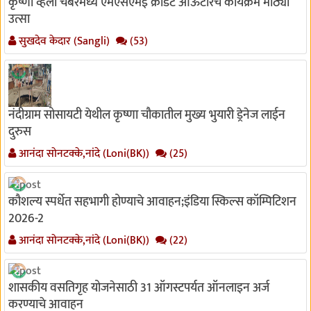
कृष्णा व्हॅली चेंबरमध्ये एमएसएमई क्रेडिट आऊटरिच कार्यक्रम मोठ्या
उत्सा
सुखदेव केदार (Sangli)
(53)
नंदीग्राम सोसायटी येथील कृष्णा चौकातील मुख्य भुयारी ड्रेनेज लाईन
दुरुस
आनंदा सोनटक्के,नांदे (Loni(BK))
(25)
कौशल्य स्पर्धेत सहभागी होण्याचे आवाहन;इंडिया स्किल्स कॉम्पिटिशन
2026-2
आनंदा सोनटक्के,नांदे (Loni(BK))
(22)
शासकीय वसतिगृह योजनेसाठी 31 ऑगस्टपर्यत ऑनलाइन अर्ज
करण्याचे आवाहन