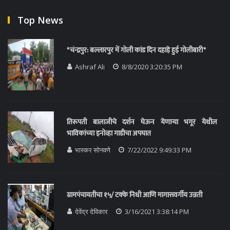
Top News
*चंन्द्रपुर: बल्लारपुर में गोली कांड दिन दहाड़े हुई गोलीबारी*
Ashraf Ali
8/8/2020 3:20:35 PM
तिरूपती बालाजीचे दर्शन घेऊन येणाऱ्या भगूर येथील
भाविकांच्या इनोव्हा गाडीचा अपघात
भास्कर सोनवणे
7/22/2022 9:49:33 PM
ग्रामपंचायतीचा १५/ टक्के निधी आणि मागासवर्गीय उन्नती
देवेंद्र देविकार
3/16/2021 3:38:14 PM