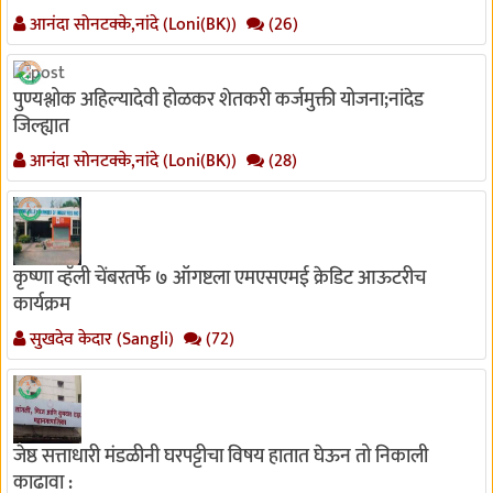
आनंदा सोनटक्के,नांदे (Loni(BK))
(26)
पुण्यश्लोक अहिल्यादेवी होळकर शेतकरी कर्जमुक्ती योजना;नांदेड
जिल्ह्यात
आनंदा सोनटक्के,नांदे (Loni(BK))
(28)
कृष्णा व्हॅली चेंबरतर्फे ७ ऑगष्टला एमएसएमई क्रेडिट आऊटरीच
कार्यक्रम
सुखदेव केदार (Sangli)
(72)
जेष्ठ सत्ताधारी मंडळीनी घरपट्टीचा विषय हातात घेऊन तो निकाली
काढावा :