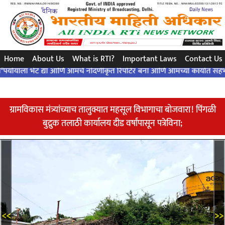
ಸರಳ ಪ್ರಶ್ನೆ..ಒಂದು ನಿಖರವಾದ ಉತ್ತರ ... ಸಂವಿಧಾನದ ಪ್ರಕಾರ ..!
Home
About Us
What is RTI?
Important Laws
Contact Us
 भेट द्या आणि आमचे नोंदणीकृत रिपोर्टर बना आणि आमच्या कार्यात सहभागी व्हा..!
ग्रामविकास मंत्र्यांच्याच तालुक्यात महसूल विभागाचा बोजवारा! पिंगळी
बुद्रुक तलाठी कार्यालय दीड वर्षांपासून पत्रेविना;
<<
>>