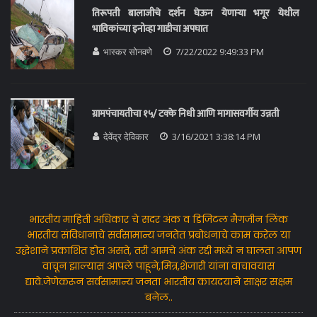
तिरूपती बालाजीचे दर्शन घेऊन येणाऱ्या भगूर येथील
भाविकांच्या इनोव्हा गाडीचा अपघात
भास्कर सोनवणे
7/22/2022 9:49:33 PM
ग्रामपंचायतीचा १५/ टक्के निधी आणि मागासवर्गीय उन्नती
देवेंद्र देविकार
3/16/2021 3:38:14 PM
भारतीय माहिती अधिकार चे सदर अंक व डिजिटल मैगजीन लिंक
भारतीय संविधानाचे सर्वसामान्य जनतेत प्रबोधनाचे काम करेल या
उद्धेशाने प्रकाशित होत असते, तरी आमचे अंक रद्दी मध्ये न घालता आपण
वाचून झाल्यास आपले पाहूने,मित्र,शेजारी यांना वाचावयास
द्यावे.जेणेकरून सर्वसामान्य जनता भारतीय कायदयाने साक्षर सक्षम
बनेल..