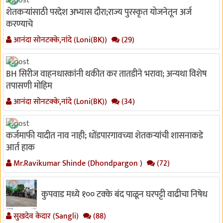
शेतकऱ्यांसाठी परदेश अभ्यास दौरा;राज्य पुरस्कृत योजनेतून अर्ज
करण्याचे
आनंदा सोनटक्के,नांदे (Loni(BK))
(29)
BH सिरीज वाहनधारकांनी थकीत कर तातडीने भरावा; अन्यथा विशेष
तपासणी मोहिम
आनंदा सोनटक्के,नांदे (Loni(BK))
(34)
कर्जमाफी यादीत नाव नाही; धोंडपारगावच्या शेतकऱ्यांची शासनाकडे
आर्त हाक
Mr.Ravikumar Shinde (Dhondpargon )
(72)
कुपवाड मध्ये १०० टक्के बंद पाळून घरपट्टी वाढीचा निषेध
सुखदेव केदार (Sangli)
(88)