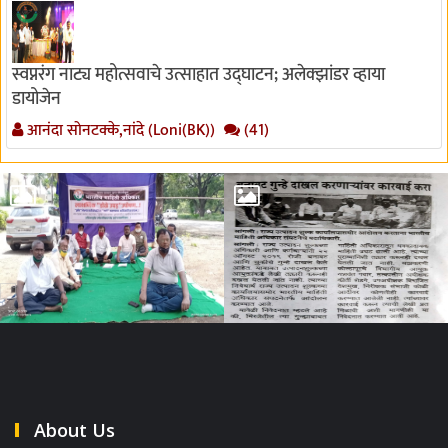
स्वप्नरंग नाट्य महोत्सवाचे उत्साहात उद्घाटन; अलेक्झांडर व्हाया
डायोजेन
आनंदा सोनटक्के,नांदे (Loni(BK))
(41)
About Us