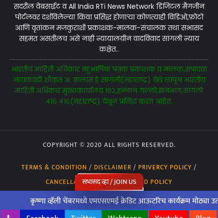
सदरील वेबसाईट व All India RTi News Network डिजिटल मैगजीन
पोर्टलवर दर्शविलेल्या किंवा प्रसिद्ध होणाऱ्या कोणत्याही विडिओ,फ़ोटो
आणि वृतांकन मजकुराशी प्रकाशक-मालक-संचालक तथा सभासद
सहमत असतीलच असे नाही न्यायालयीन वादविवाद सांगली न्याय
कक्षेत..
भारतीय माहिती अधिकार बहुभाषिक पत्रक प्रकाशक व मालक,संपादक
नायकवड़ी शौकत अ. कलाम हे सांगली(महाराष्ट्र) येथे छापून भारतीय
माहिती अधिकार मुख्यकार्यालय १८२,हन्नान गल्ली,खनभाग,सांगली
४१६ ४१६(महाराष्ट्र) येथून प्रसिद्ध करत आहेत.
COPYRIGHT © 2020 ALL RIGHTS RESERVED.
TERMS & CONDITION
/
DISCLAIMER
/
PRIVERCY POLICY
/
सभासद व्हा / JOIN US
CANCELLATION POLICY
/
REFUND POLICY
कृष्णा व्हॅली चेंबरमध्ये एमएसएमई क्रेडिट आऊटरिच कार्यक्रम मोठ्या उत्साहात संपन्