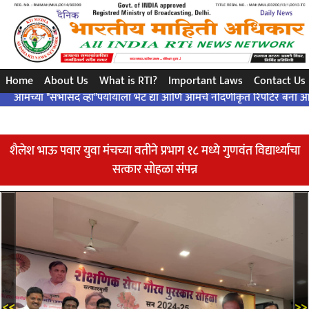
સરળ પ્રશ્ન..એક ચોક્કસ જવાબ ... બંધારણ દ્વારા ..!
Home
About Us
What is RTI?
Important Laws
Contact Us
ा "सभासद व्हा"पर्यायाला भेट द्या आणि आमचे नोंदणीकृत रिपोर्टर बना आणि आमच्या
शैलेश भाऊ पवार युवा मंचच्या वतीने प्रभाग १८ मध्ये गुणवंत विद्यार्थ्यांचा
सत्कार सोहळा संपन्न
<<
>>