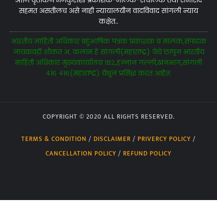
सहमत असतीलच असे नाही न्यायालयीन वादविवाद सांगली न्याय
कक्षेत..
भारतीय माहिती अधिकार बहुभाषिक पत्रक प्रकाशक व मालक,संपादक
नायकवड़ी शौकत अ. कलाम हे सांगली(महाराष्ट्र) येथे छापून भारतीय
माहिती अधिकार मुख्यकार्यालय १८२,हन्नान गल्ली,खनभाग,सांगली
४१६ ४१६(महाराष्ट्र) येथून प्रसिद्ध करत आहेत.
COPYRIGHT © 2020 ALL RIGHTS RESERVED.
TERMS & CONDITION
/
DISCLAIMER
/
PRIVERCY POLICY
/
CANCELLATION POLICY
/
REFUND POLICY