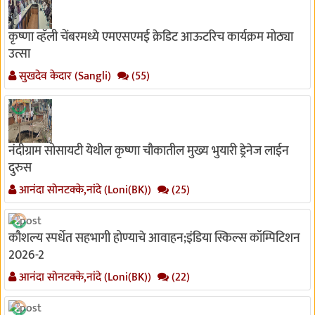
कृष्णा व्हॅली चेंबरमध्ये एमएसएमई क्रेडिट आऊटरिच कार्यक्रम मोठ्या
उत्सा
सुखदेव केदार (Sangli)
(55)
नंदीग्राम सोसायटी येथील कृष्णा चौकातील मुख्य भुयारी ड्रेनेज लाईन
दुरुस
आनंदा सोनटक्के,नांदे (Loni(BK))
(25)
कौशल्य स्पर्धेत सहभागी होण्याचे आवाहन;इंडिया स्किल्स कॉम्पिटिशन
2026-2
आनंदा सोनटक्के,नांदे (Loni(BK))
(22)