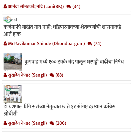
आनंदा सोनटक्के,नांदे (Loni(BK))
(34)
कर्जमाफी यादीत नाव नाही; धोंडपारगावच्या शेतकऱ्यांची शासनाकडे
आर्त हाक
Mr.Ravikumar Shinde (Dhondpargon )
(74)
कुपवाड मध्ये १०० टक्के बंद पाळून घरपट्टी वाढीचा निषेध
सुखदेव केदार (Sangli)
(88)
डॉ यशपाल भिंगे सरांच्या नेतृत्वात ७ ते ११ ऑगष्ट दरम्यान काँग्रेस
ओबीसी
सुखदेव केदार (Sangli)
(206)