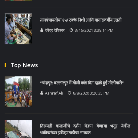
ग्रामपंचायतीचा १५/ टक्के निधी आणि मागासवर्गीय उन्नती
देवेंद्र देविकार
3/16/2021 3:38:14 PM
Top News
*चंन्द्रपुर: बल्लारपुर में गोली कांड दिन दहाड़े हुई गोलीबारी*
Ashraf Ali
8/8/2020 3:20:35 PM
तिरूपती बालाजीचे दर्शन घेऊन येणाऱ्या भगूर येथील
भाविकांच्या इनोव्हा गाडीचा अपघात