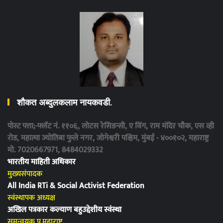
शौकत अब्दुलकलाम नायकवडी.
पोस्ट पत्ता;-फ्लॅट नं. ११०६, लोटस रेसिडन्सी, ए विंग, राम मंदिर चौक, एस व्ही
रोड, महात्मा ज्योतिबा फुले नगर, जोगेश्वरी पश्चिम, मुंबई - ४००१०२, महाराष्ट्र
मो. 7020667971, 8484029332
भारतीय माहिती अधिकार
मुख्यसंपादक
All India RTi & Social Activist Federation
स्वंस्थापक अध्यक्ष
अखिल पत्रकार कल्याण बहुउद्देशीय स्वंस्था
समन्वयक,प.महाराष्ट्र