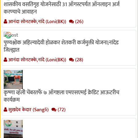
शासकीय वसतिगृह योजनेसाठी 31 ऑगस्टपर्यत ऑनलाइन अर्ज
करण्याचे आवाहन
आनंदा सोनटक्के,नांदे (Loni(BK))
(26)
पुण्यश्लोक अहिल्यादेवी होळकर शेतकरी कर्जमुक्ती योजना;नांदेड
जिल्ह्यात
आनंदा सोनटक्के,नांदे (Loni(BK))
(28)
कृष्णा व्हॅली चेंबरतर्फे ७ ऑगष्टला एमएसएमई क्रेडिट आऊटरीच
कार्यक्रम
सुखदेव केदार (Sangli)
(72)