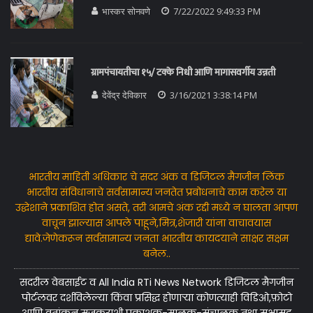
भास्कर सोनवणे
7/22/2022 9:49:33 PM
ग्रामपंचायतीचा १५/ टक्के निधी आणि मागासवर्गीय उन्नती
देवेंद्र देविकार
3/16/2021 3:38:14 PM
भारतीय माहिती अधिकार चे सदर अंक व डिजिटल मैगजीन लिंक
भारतीय संविधानाचे सर्वसामान्य जनतेत प्रबोधनाचे काम करेल या
उद्धेशाने प्रकाशित होत असते, तरी आमचे अंक रद्दी मध्ये न घालता आपण
वाचून झाल्यास आपले पाहूने,मित्र,शेजारी यांना वाचावयास
द्यावे.जेणेकरून सर्वसामान्य जनता भारतीय कायदयाने साक्षर सक्षम
बनेल..
सदरील वेबसाईट व All India RTi News Network डिजिटल मैगजीन
पोर्टलवर दर्शविलेल्या किंवा प्रसिद्ध होणाऱ्या कोणत्याही विडिओ,फ़ोटो
आणि वृतांकन मजकुराशी प्रकाशक-मालक-संचालक तथा सभासद