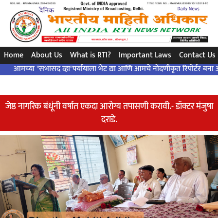
સરળ પ્રશ્ન..એક ચોક્કસ જવાબ ... બંધારણ દ્વારા ..!
Home
About Us
What is RTI?
Important Laws
Contact Us
्या "सभासद व्हा"पर्यायाला भेट द्या आणि आमचे नोंदणीकृत रिपोर्टर बना आणि आमच्
जेष्ठ नागरिक बंधूंनी वर्षात एकदा आरोग्य तपासणी करावी.- डॉक्टर मंजुषा
दराडे.