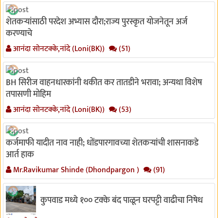
शेतकऱ्यांसाठी परदेश अभ्यास दौरा;राज्य पुरस्कृत योजनेतून अर्ज
करण्याचे
आनंदा सोनटक्के,नांदे (Loni(BK))
(51)
BH सिरीज वाहनधारकांनी थकीत कर तातडीने भरावा; अन्यथा विशेष
तपासणी मोहिम
आनंदा सोनटक्के,नांदे (Loni(BK))
(53)
कर्जमाफी यादीत नाव नाही; धोंडपारगावच्या शेतकऱ्यांची शासनाकडे
आर्त हाक
Mr.Ravikumar Shinde (Dhondpargon )
(91)
कुपवाड मध्ये १०० टक्के बंद पाळून घरपट्टी वाढीचा निषेध