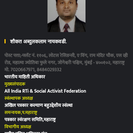
शौकत अब्दुलकलाम नायकवडी.
पोस्ट पत्ता;-फ्लॅट नं. ११०६, लोटस रेसिडन्सी, ए विंग, राम मंदिर चौक, एस व्ही
रोड, महात्मा ज्योतिबा फुले नगर, जोगेश्वरी पश्चिम, मुंबई - ४००१०२, महाराष्ट्र
मो. 7020667971, 8484029332
भारतीय माहिती अधिकार
मुख्यसंपादक
All India RTi & Social Activist Federation
स्वंस्थापक अध्यक्ष
अखिल पत्रकार कल्याण बहुउद्देशीय स्वंस्था
समन्वयक,प.महाराष्ट्र
पत्रकार स्वंरक्षण समिति,महाराष्ट्र
विभागीय अध्यक्ष