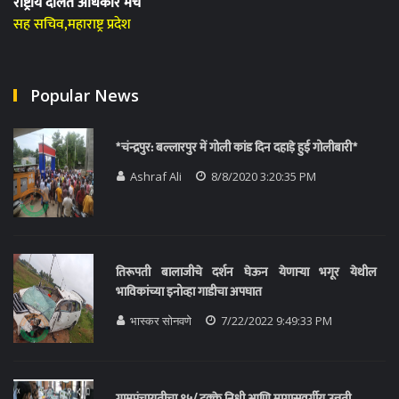
राष्ट्रीय दलित अधिकार मंच
सह सचिव,महाराष्ट्र प्रदेश
Popular News
*चंन्द्रपुर: बल्लारपुर में गोली कांड दिन दहाड़े हुई गोलीबारी*
Ashraf Ali
8/8/2020 3:20:35 PM
तिरूपती बालाजीचे दर्शन घेऊन येणाऱ्या भगूर येथील
भाविकांच्या इनोव्हा गाडीचा अपघात
भास्कर सोनवणे
7/22/2022 9:49:33 PM
ग्रामपंचायतीचा १५/ टक्के निधी आणि मागासवर्गीय उन्नती