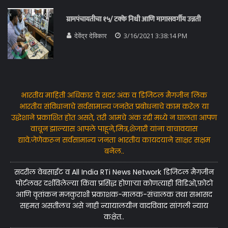
ग्रामपंचायतीचा १५/ टक्के निधी आणि मागासवर्गीय उन्नती
देवेंद्र देविकार
3/16/2021 3:38:14 PM
भारतीय माहिती अधिकार चे सदर अंक व डिजिटल मैगजीन लिंक
भारतीय संविधानाचे सर्वसामान्य जनतेत प्रबोधनाचे काम करेल या
उद्धेशाने प्रकाशित होत असते, तरी आमचे अंक रद्दी मध्ये न घालता आपण
वाचून झाल्यास आपले पाहूने,मित्र,शेजारी यांना वाचावयास
द्यावे.जेणेकरून सर्वसामान्य जनता भारतीय कायदयाने साक्षर सक्षम
बनेल..
सदरील वेबसाईट व All India RTi News Network डिजिटल मैगजीन
पोर्टलवर दर्शविलेल्या किंवा प्रसिद्ध होणाऱ्या कोणत्याही विडिओ,फ़ोटो
आणि वृतांकन मजकुराशी प्रकाशक-मालक-संचालक तथा सभासद
सहमत असतीलच असे नाही न्यायालयीन वादविवाद सांगली न्याय
कक्षेत..