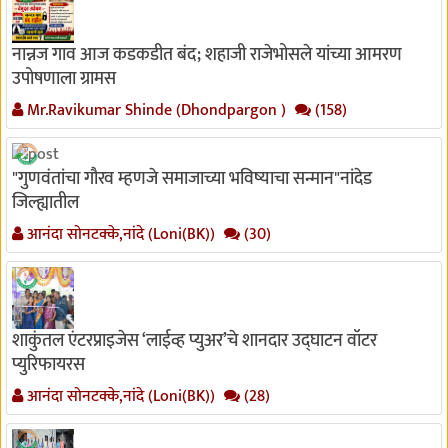
नान्नज गाव आज कडकडीत बंद; शहाजी राजेभोसले यांच्या आमरण
उपोषणाला ग्रामस
Mr.Ravikumar Shinde (Dhondpargon )
(158)
"गुणवंतांचा गौरव म्हणजे समाजाच्या भविष्याचा सन्मान"नांदेड
जिल्ह्यातील
आनंदा सोनटक्के,नांदे (Loni(BK))
(30)
शाकुंतल एंटरप्राइजेस ‘लाईव्ह प्युअर’चे शानदार उद्घाटन वॉटर
प्युरिफायरस
आनंदा सोनटक्के,नांदे (Loni(BK))
(28)