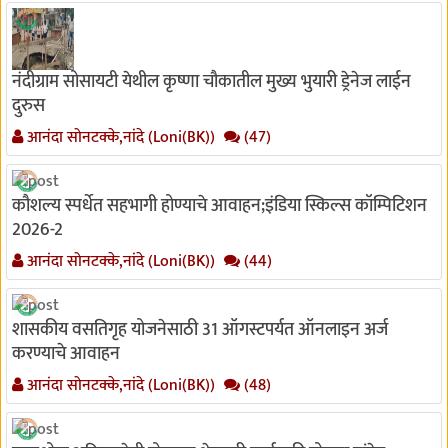
नंदीग्राम सोसायटी येथील कृष्णा चौकातील मुख्य भुयारी ड्रेनेज लाईन
दुरुस
आनंदा सोनटक्के,नांदे (Loni(BK))
(47)
कौशल्य स्पर्धेत सहभागी होण्याचे आवाहन;इंडिया स्किल्स कॉम्पिटिशन
2026-2
आनंदा सोनटक्के,नांदे (Loni(BK))
(44)
शासकीय वसतिगृह योजनेसाठी 31 ऑगस्टपर्यत ऑनलाइन अर्ज
करण्याचे आवाहन
आनंदा सोनटक्के,नांदे (Loni(BK))
(48)