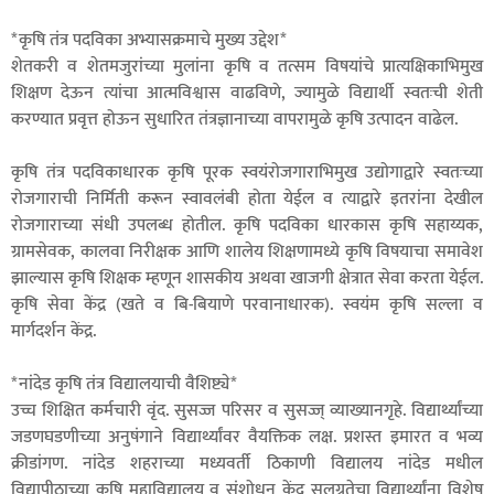
*कृषि तंत्र पदविका अभ्यासक्रमाचे मुख्य उद्देश*
शेतकरी व शेतमजुरांच्या मुलांना कृषि व तत्सम विषयांचे प्रात्यक्षिकाभिमुख
शिक्षण देऊन त्यांचा आत्मविश्वास वाढविणे, ज्यामुळे विद्यार्थी स्वतःची शेती
करण्यात प्रवृत्त होऊन सुधारित तंत्रज्ञानाच्या वापरामुळे कृषि उत्पादन वाढेल.
कृषि तंत्र पदविकाधारक कृषि पूरक स्वयंरोजगाराभिमुख उद्योगाद्वारे स्वतःच्या
रोजगाराची निर्मिती करून स्वावलंबी होता येईल व त्याद्वारे इतरांना देखील
रोजगाराच्या संधी उपलब्ध होतील. कृषि पदविका धारकास कृषि सहाय्यक,
ग्रामसेवक, कालवा निरीक्षक आणि शालेय शिक्षणामध्ये कृषि विषयाचा समावेश
झाल्यास कृषि शिक्षक म्हणून शासकीय अथवा खाजगी क्षेत्रात सेवा करता येईल.
कृषि सेवा केंद्र (खते व बि-बियाणे परवानाधारक). स्वयंम कृषि सल्ला व
मार्गदर्शन केंद्र.
*नांदेड कृषि तंत्र विद्यालयाची वैशिष्ट्ये*
उच्च शिक्षित कर्मचारी वृंद. सुसज्ज परिसर व सुसज्ज् व्याख्यानगृहे. विद्यार्थ्यांच्या
जडणघडणीच्या अनुषंगाने विद्यार्थ्यांवर वैयक्तिक लक्ष. प्रशस्त इमारत व भव्य
क्रीडांगण. नांदेड शहराच्या मध्यवर्ती ठिकाणी विद्यालय नांदेड मधील
विद्यापीठाच्या कृषि महाविद्यालय व संशोधन केंद्र सलग्नतेचा विद्यार्थ्यांना विशेष