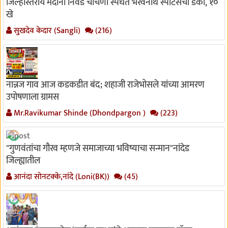
जिल्हास्तरीय मैदानी निवड चाचणी स्पर्धेत भैरवनाथ स्पोर्टसचा डंका, १०
खे
सुखदेव केदार (Sangli)
(216)
नान्नज गाव आज कडकडीत बंद; शहाजी राजेभोसले यांच्या आमरण
उपोषणाला ग्रामस
Mr.Ravikumar Shinde (Dhondpargon )
(223)
"गुणवंतांचा गौरव म्हणजे समाजाच्या भविष्याचा सन्मान"नांदेड
जिल्ह्यातील
आनंदा सोनटक्के,नांदे (Loni(BK))
(45)