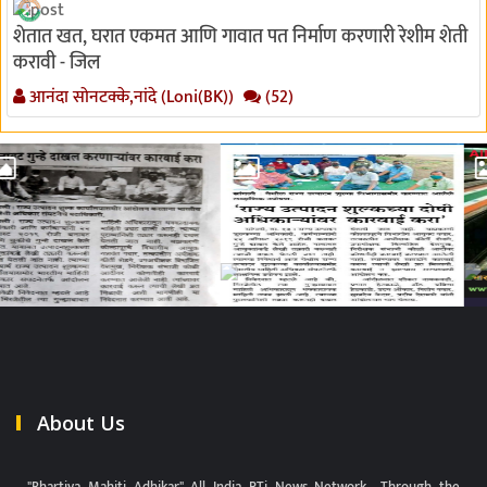
शेतात खत, घरात एकमत आणि गावात पत निर्माण करणारी रेशीम शेती
करावी - जिल
आनंदा सोनटक्के,नांदे (Loni(BK))
(52)
About Us
"Bhartiya Mahiti Adhikar" All India RTi News Network.. Through the