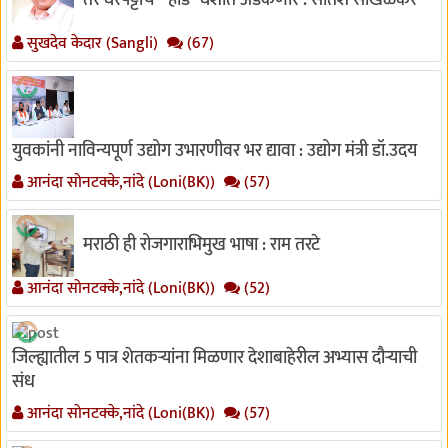
तर घरपट्टीचे " हाड" घशात अडकणार : सतिश साखळकर
सुखदेव केदार (Sangli)
(67)
युवकांनी नाविन्यपूर्ण उद्योग उभारणीवर भर द्यावा : उद्योग मंत्री डॉ.उदय
आनंदा सोनटक्के,नांदे (Loni(BK))
(57)
मराठी ही रोजगाराभिमुख भाषा : राम तरटे
आनंदा सोनटक्के,नांदे (Loni(BK))
(52)
जिल्ह्यातील 5 पात्र शेतकऱ्यांना मिळणार देशाबाहेरील अभ्यास दौऱ्याची
संध
आनंदा सोनटक्के,नांदे (Loni(BK))
(57)