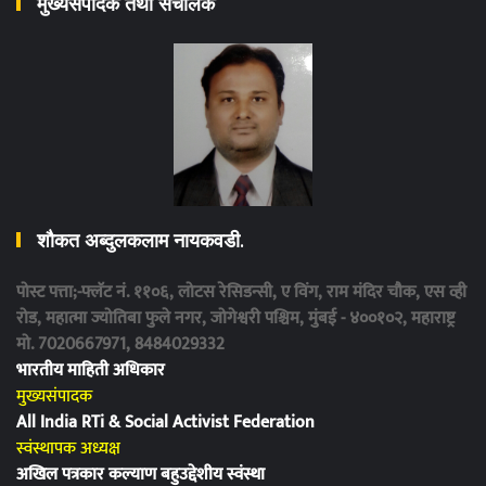
मुख्यसंपादक तथा संचालक
शौकत अब्दुलकलाम नायकवडी.
पोस्ट पत्ता;-फ्लॅट नं. ११०६, लोटस रेसिडन्सी, ए विंग, राम मंदिर चौक, एस व्ही
रोड, महात्मा ज्योतिबा फुले नगर, जोगेश्वरी पश्चिम, मुंबई - ४००१०२, महाराष्ट्र
मो. 7020667971, 8484029332
भारतीय माहिती अधिकार
मुख्यसंपादक
All India RTi & Social Activist Federation
स्वंस्थापक अध्यक्ष
अखिल पत्रकार कल्याण बहुउद्देशीय स्वंस्था