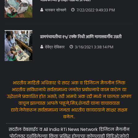
भास्कर सोनवणे
7/22/2022 9:49:33 PM
ग्रामपंचायतीचा १५/ टक्के निधी आणि मागासवर्गीय उन्नती
देवेंद्र देविकार
3/16/2021 3:38:14 PM
भारतीय माहिती अधिकार चे सदर अंक व डिजिटल मैगजीन लिंक
भारतीय संविधानाचे सर्वसामान्य जनतेत प्रबोधनाचे काम करेल या
उद्धेशाने प्रकाशित होत असते, तरी आमचे अंक रद्दी मध्ये न घालता आपण
वाचून झाल्यास आपले पाहूने,मित्र,शेजारी यांना वाचावयास
द्यावे.जेणेकरून सर्वसामान्य जनता भारतीय कायदयाने साक्षर सक्षम
बनेल..
सदरील वेबसाईट व All India RTi News Network डिजिटल मैगजीन
पोर्टलवर दर्शविलेल्या किंवा प्रसिद्ध होणाऱ्या कोणत्याही विडिओ,फ़ोटो