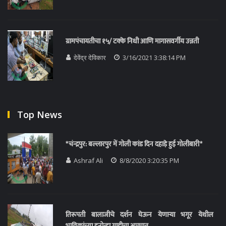
ग्रामपंचायतीचा १५/ टक्के निधी आणि मागासवर्गीय उन्नती
देवेंद्र देविकार
3/16/2021 3:38:14 PM
Top News
*चंन्द्रपुर: बल्लारपुर में गोली कांड दिन दहाड़े हुई गोलीबारी*
Ashraf Ali
8/8/2020 3:20:35 PM
तिरूपती बालाजीचे दर्शन घेऊन येणाऱ्या भगूर येथील
भाविकांच्या इनोव्हा गाडीचा अपघात