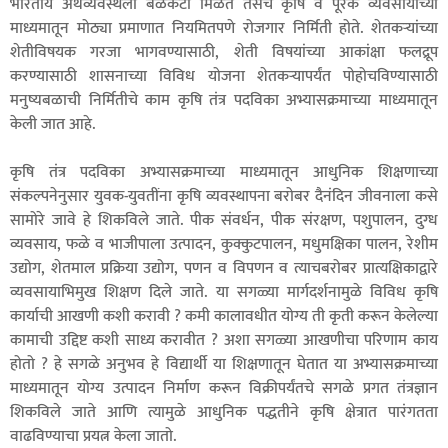
भारतीय अर्थव्यवस्थेला बळकटी मिळते तसेच कृषि व पूरक व्यवसायाच्या
माध्यमातून मोठ्या प्रमाणात नियमितपणे रोजगार निर्मिती होते. शेतकऱ्यांच्या
शेतीविषयक गरजा भागवण्यासाठी, शेती विषयांच्या आकांक्षा फलद्रूप
करण्यासाठी शासनाच्या विविध योजना शेतकऱ्यापर्यंत पोहोचविण्यासाठी
मनुष्यबळाची निर्मितीचे काम कृषि तंत्र पदविका अभ्यासक्रमाच्या माध्यमातून
केली जात आहे.
कृषि तंत्र पदविका अभ्यासक्रमाच्या माध्यमातून आधुनिक शिक्षणाच्या
संकल्पनेनुसार युवक-युवतींना कृषि व्यवस्थापना बरोबर दैनंदिन जीवनाला कसे
सामोरे जावे हे शिकविले जाते. पीक संवर्धन, पीक संरक्षण, पशुपालन, दुग्ध
व्यवसाय, फळे व भाजीपाला उत्पादन, कुक्कुटपालन, मधुमक्षिका पालन, रेशीम
उद्योग, शेतमाल प्रक्रिया उद्योग, पणन व विपणन व त्याचबरोबर प्रात्यक्षिकाद्वारे
व्यवसायाभिमुख शिक्षण दिले जाते. या सगळ्या मार्गदर्शनामुळे विविध कृषि
कार्याची आखणी कशी करावी ? कमी कालावधीत योग्य ती कृती करून केलेल्या
कामाची उद्दिष्ट कशी साध्य करावीत ? अशा सगळ्या आखणीचा परिणाम काय
होतो ? हे सगळे अनुभव हे विद्यार्थी या शिक्षणातून घेतात या अभ्यासक्रमाच्या
माध्यमातून योग्य उत्पादन निर्माण करून विक्रीपर्यंतचे सगळे प्रगत तंत्रज्ञान
शिकविले जाते आणि त्यामुळे आधुनिक पद्धतीने कृषि क्षेत्रात पारंगतता
वाढविण्याचा प्रयत्न केला जातो.