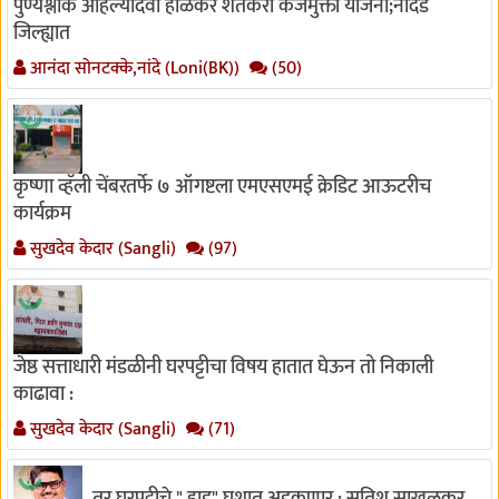
पुण्यश्लोक अहिल्यादेवी होळकर शेतकरी कर्जमुक्ती योजना;नांदेड
जिल्ह्यात
आनंदा सोनटक्के,नांदे (Loni(BK))
(50)
कृष्णा व्हॅली चेंबरतर्फे ७ ऑगष्टला एमएसएमई क्रेडिट आऊटरीच
कार्यक्रम
सुखदेव केदार (Sangli)
(97)
जेष्ठ सत्ताधारी मंडळीनी घरपट्टीचा विषय हातात घेऊन तो निकाली
काढावा :
सुखदेव केदार (Sangli)
(71)