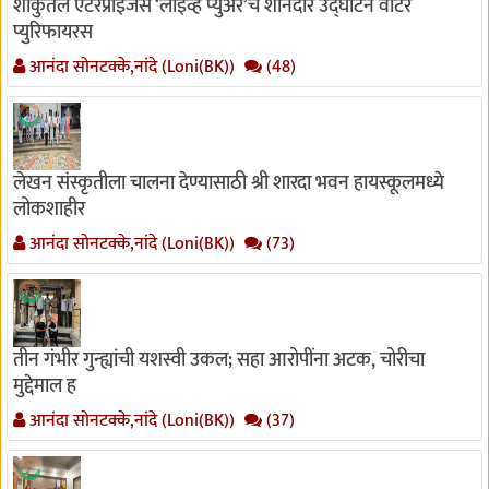
शाकुंतल एंटरप्राइजेस ‘लाईव्ह प्युअर’चे शानदार उद्घाटन वॉटर
प्युरिफायरस
आनंदा सोनटक्के,नांदे (Loni(BK))
(48)
लेखन संस्कृतीला चालना देण्यासाठी श्री शारदा भवन हायस्कूलमध्ये
लोकशाहीर
आनंदा सोनटक्के,नांदे (Loni(BK))
(73)
तीन गंभीर गुन्ह्यांची यशस्वी उकल; सहा आरोपींना अटक, चोरीचा
मुद्देमाल ह
आनंदा सोनटक्के,नांदे (Loni(BK))
(37)