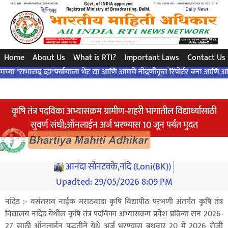
સરળ પ્રશ્ન..એક ચોક્કસ જવાબ ... બંધારણ દ્વારા ..!
Home
About Us
What is RTI?
Important Laws
Contact Us
सद व्हा"पर्यायाला भेट द्या आणि आमचे नोंदणीकृत रिपोर्टर बना आणि आमच्या कार्य
कृषि तंत्र पदविका अभ्यासक्रम ग्रामीण-शहरी भागातील विद्यार्थ्यांसाठी
सुवर्ण संधी;ऑनलाईन अर्ज भरण्यास 10 जून पर्यंत मुदत
आनंदा सोनटक्के,नांदे (Loni(BK))
Upadted:
29/05/2026 8:09 PM
नांदेड :- वसंतराव नाईक मराठवाडा कृषि विद्यापीठ परभणी अंतर्गत कृषि तंत्र
विद्यालय नांदेड येथील कृषि तंत्र पदविका अभ्यासक्रम प्रवेश प्रक्रिया सन 2026-
27 साठी ऑनलाईन पद्धतीने येथे अर्ज भरण्यास बुधवार 20 मे 2026 रोजी