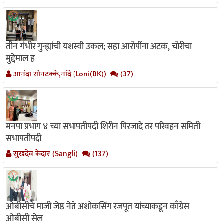
तीन गंभीर गुन्ह्यांची यशस्वी उकल; सहा आरोपींना अटक, चोरीचा
मुद्देमाल ह
आनंदा सोनटक्के,नांदे (Loni(BK))
(37)
मनपा प्रभाग ४ च्या सभापतीपदी शिरीन पिरजादे तर परिवहन समिती
सभापतीपदी
सुखदेव केदार (Sangli)
(137)
ओबीसीचे माजी जेष्ठ नेते अशोकसिंग रजपूत यांच्याकडून काँग्रेस
ओबीसी सेल