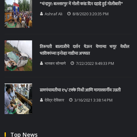
*चंन्द्रपुर: बल्लारपुर में गोली कांड दिन दहाड़े हुई गोलीबारी*
Ashraf Ali
8/8/2020 3:20:35 PM
तिरूपती बालाजीचे दर्शन घेऊन येणाऱ्या भगूर येथील
भाविकांच्या इनोव्हा गाडीचा अपघात
भास्कर सोनवणे
7/22/2022 9:49:33 PM
ग्रामपंचायतीचा १५/ टक्के निधी आणि मागासवर्गीय उन्नती
देवेंद्र देविकार
3/16/2021 3:38:14 PM
Top News