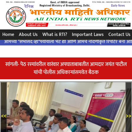
સરળ પ્રશ્ન..એક ચોક્કસ જવાબ ... બંધારણ દ્વારા ..!
Home
About Us
What is RTI?
Important Laws
Contact Us
 "सभासद व्हा"पर्यायाला भेट द्या आणि आमचे नोंदणीकृत रिपोर्टर बना आणि आमच्या क
सांगली- पेठ रस्यांवरील वारंवार अपघाताबाबतीत आमदार जयंत पाटील
यांची पोलीस अधिकाऱ्यांसमवेत बैठक
<<
>>