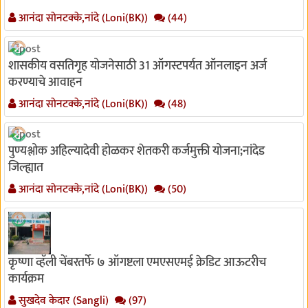
आनंदा सोनटक्के,नांदे (Loni(BK))
(44)
शासकीय वसतिगृह योजनेसाठी 31 ऑगस्टपर्यत ऑनलाइन अर्ज
करण्याचे आवाहन
आनंदा सोनटक्के,नांदे (Loni(BK))
(48)
पुण्यश्लोक अहिल्यादेवी होळकर शेतकरी कर्जमुक्ती योजना;नांदेड
जिल्ह्यात
आनंदा सोनटक्के,नांदे (Loni(BK))
(50)
कृष्णा व्हॅली चेंबरतर्फे ७ ऑगष्टला एमएसएमई क्रेडिट आऊटरीच
कार्यक्रम
सुखदेव केदार (Sangli)
(97)