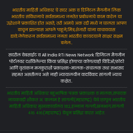
भारतीय माहिती अधिकार चे सदर अंक व डिजिटल मैगजीन लिंक
भारतीय संविधानाचे सर्वसामान्य जनतेत प्रबोधनाचे काम करेल या
उद्धेशाने प्रकाशित होत असते, तरी आमचे अंक रद्दी मध्ये न घालता आपण
वाचून झाल्यास आपले पाहूने,मित्र,शेजारी यांना वाचावयास
द्यावे.जेणेकरून सर्वसामान्य जनता भारतीय कायदयाने साक्षर सक्षम
बनेल..
सदरील वेबसाईट व All India RTi News Network डिजिटल मैगजीन
पोर्टलवर दर्शविलेल्या किंवा प्रसिद्ध होणाऱ्या कोणत्याही विडिओ,फ़ोटो
आणि वृतांकन मजकुराशी प्रकाशक-मालक-संचालक तथा सभासद
सहमत असतीलच असे नाही न्यायालयीन वादविवाद सांगली न्याय
कक्षेत..
भारतीय माहिती अधिकार बहुभाषिक पत्रक प्रकाशक व मालक,संपादक
नायकवड़ी शौकत अ. कलाम हे सांगली(महाराष्ट्र) येथे छापून भारतीय
माहिती अधिकार मुख्यकार्यालय १८२,हन्नान गल्ली,खनभाग,सांगली
४१६ ४१६(महाराष्ट्र) येथून प्रसिद्ध करत आहेत.