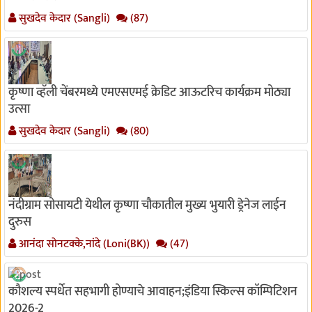
सुखदेव केदार (Sangli)
(87)
कृष्णा व्हॅली चेंबरमध्ये एमएसएमई क्रेडिट आऊटरिच कार्यक्रम मोठ्या
उत्सा
सुखदेव केदार (Sangli)
(80)
नंदीग्राम सोसायटी येथील कृष्णा चौकातील मुख्य भुयारी ड्रेनेज लाईन
दुरुस
आनंदा सोनटक्के,नांदे (Loni(BK))
(47)
कौशल्य स्पर्धेत सहभागी होण्याचे आवाहन;इंडिया स्किल्स कॉम्पिटिशन
2026-2