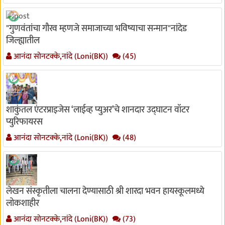
"गुणवंतांचा गौरव म्हणजे समाजाच्या भविष्याचा सन्मान"नांदेड
जिल्ह्यातील
आनंदा सोनटक्के,नांदे (Loni(BK))
(45)
शाकुंतल एंटरप्राइजेस ‘लाईव्ह प्युअर’चे शानदार उद्घाटन वॉटर
प्युरिफायरस
आनंदा सोनटक्के,नांदे (Loni(BK))
(48)
लेखन संस्कृतीला चालना देण्यासाठी श्री शारदा भवन हायस्कूलमध्ये
लोकशाहीर
आनंदा सोनटक्के,नांदे (Loni(BK))
(73)