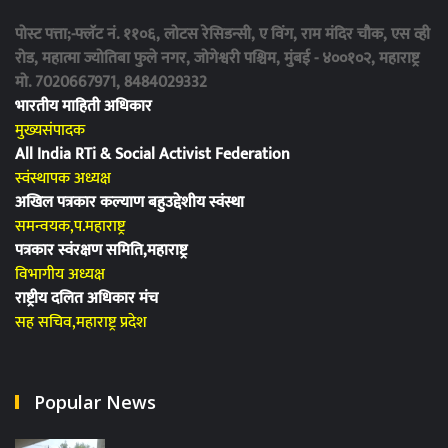
पोस्ट पत्ता;-फ्लॅट नं. ११०६, लोटस रेसिडन्सी, ए विंग, राम मंदिर चौक, एस व्ही
रोड, महात्मा ज्योतिबा फुले नगर, जोगेश्वरी पश्चिम, मुंबई - ४००१०२, महाराष्ट्र
मो. 7020667971, 8484029332
भारतीय माहिती अधिकार
मुख्यसंपादक
All India RTi & Social Activist Federation
स्वंस्थापक अध्यक्ष
अखिल पत्रकार कल्याण बहुउद्देशीय स्वंस्था
समन्वयक,प.महाराष्ट्र
पत्रकार स्वंरक्षण समिति,महाराष्ट्र
विभागीय अध्यक्ष
राष्ट्रीय दलित अधिकार मंच
सह सचिव,महाराष्ट्र प्रदेश
Popular News