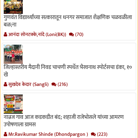
गुणवंत विद्यार्थ्यांच्या सत्कारातून धनगर समाजात शैक्षणिक चळवळीला
बळ;ना
आनंदा सोनटक्के,नांदे (Loni(BK))
(70)
जिल्हास्तरीय मैदानी निवड चाचणी स्पर्धेत भैरवनाथ स्पोर्टसचा डंका, १०
खे
सुखदेव केदार (Sangli)
(216)
नान्नज गाव आज कडकडीत बंद; शहाजी राजेभोसले यांच्या आमरण
उपोषणाला ग्रामस
Mr.Ravikumar Shinde (Dhondpargon )
(223)