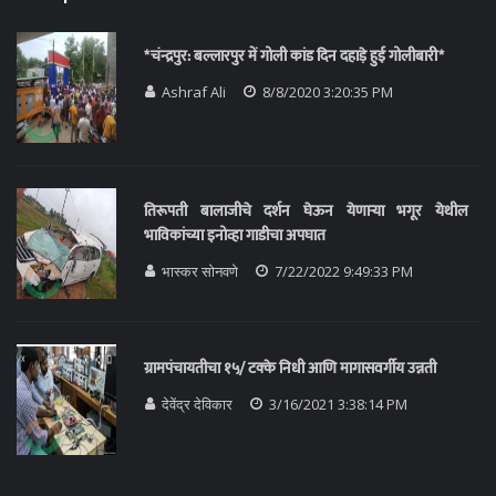
*चंन्द्रपुर: बल्लारपुर में गोली कांड दिन दहाड़े हुई गोलीबारी*
Ashraf Ali
8/8/2020 3:20:35 PM
तिरूपती बालाजीचे दर्शन घेऊन येणाऱ्या भगूर येथील
भाविकांच्या इनोव्हा गाडीचा अपघात
भास्कर सोनवणे
7/22/2022 9:49:33 PM
ग्रामपंचायतीचा १५/ टक्के निधी आणि मागासवर्गीय उन्नती
देवेंद्र देविकार
3/16/2021 3:38:14 PM