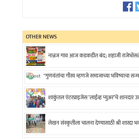
OTHER NEWS
नान्नज गाव आज कडकडीत बंद; शहाजी राजेभोसले
"गुणवंतांचा गौरव म्हणजे समाजाच्या भविष्याचा सन्मा
शाकुंतल एंटरप्राइजेस ‘लाईव्ह प्युअर’चे शानदार 
लेखन संस्कृतीला चालना देण्यासाठी श्री शारदा 