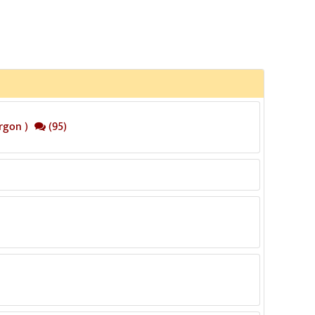
rgon )
(95)