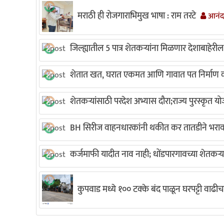
मराठी ही रोजगाराभिमुख भाषा : राम तरटे
आनंदा
जिल्ह्यातील 5 पात्र शेतकऱ्यांना मिळणार देशाबाहेरी
शेतात खत, घरात एकमत आणि गावात पत निर्माण क
शेतकऱ्यांसाठी परदेश अभ्यास दौरा;राज्य पुरस्कृत यो
BH सिरीज वाहनधारकांनी थकीत कर तातडीने भरावा
कर्जमाफी यादीत नाव नाही; धोंडपारगावच्या शेतकऱ्
कुपवाड मध्ये १०० टक्के बंद पाळून घरपट्टी वाढीच