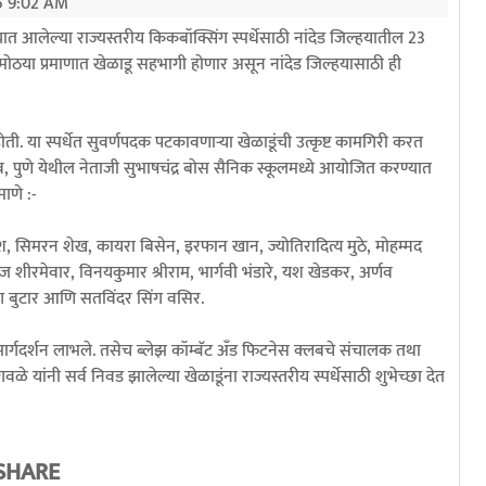
6 9:02 AM
यात आलेल्या राज्यस्तरीय किकबॉक्सिंग स्पर्धेसाठी नांदेड जिल्हयातील 23
न मोठया प्रमाणात खेळाडू सहभागी होणार असून नांदेड जिल्हयासाठी ही
होती. या स्पर्धेत सुवर्णपदक पटकावणाऱ्या खेळाडूंची उत्कृष्ट कामगिरी करत
लगाव, पुणे येथील नेताजी सुभाषचंद्र बोस सैनिक स्कूलमध्ये आयोजित करण्यात
ाणे :-
ीश, सिमरन शेख, कायरा बिसेन, इरफान खान, ज्योतिरादित्य मुठे, मोहम्मद
ज शीरमेवार, विनयकुमार श्रीराम, भार्गवी भंडारे, यश खेडकर, अर्णव
िंग बुटार आणि सतविंदर सिंग वसिर.
 मार्गदर्शन लाभले. तसेच ब्लेझ कॉम्बॅट अँड फिटनेस क्लबचे संचालक तथा
यांनी सर्व निवड झालेल्या खेळाडूंना राज्यस्तरीय स्पर्धेसाठी शुभेच्छा देत
SHARE