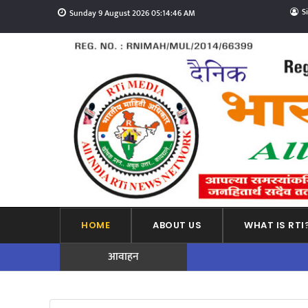
S
Sunday 9 August 2026 05:14:47 AM
HOME
ABOUT US
WHAT IS RTI
आवाहन
ADVERTISEMENT