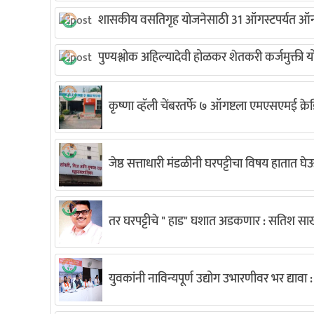
शासकीय वसतिगृह योजनेसाठी 31 ऑगस्टपर्यत ऑन
पुण्यश्लोक अहिल्यादेवी होळकर शेतकरी कर्जमुक्ती यो
कृष्णा व्हॅली चेंबरतर्फे ७ ऑगष्टला एमएसएमई क्
जेष्ठ सत्ताधारी मंडळीनी घरपट्टीचा विषय हातात 
तर घरपट्टीचे " हाड" घशात अडकणार : सतिश 
युवकांनी नाविन्यपूर्ण उद्योग उभारणीवर भर द्यावा : 