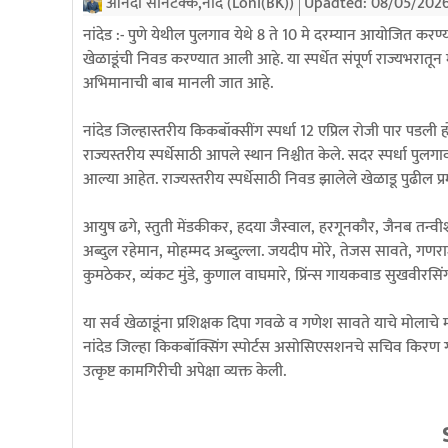
आनंदा सोनटक्के,नांदे (Loni(BK))
Upadted:
08/05/202
नांदेड :- पुणे येथील पुलगाव येथे 8 ते 10 मे दरम्यान आयोजित करण्
खेळाडूंची निवड करण्यात आली आहे. या स्पर्धेत संपूर्ण राज्यभरातू
अभिमानाची बाब मानली जात आहे.
नांदेड जिल्हास्तरीय किकबॉक्सींग स्पर्धा 12 एप्रिल रोजी पार पडली 
राज्यस्तरीय स्पर्धेसाठी आपले स्थान निश्चीत केले. सदर स्पर्धा पु
आल्या आहेत. राज्यस्तरीय स्पर्धेसाठी निवड झालेले खेळाडू पुढील प्रम
आयुष ढगे, स्तुती मेंडकीकर, हदया जैस्वाल, हरगूनकौर, जैनब तन्व
अब्दुल रहेमान, मोहम्मद अब्दुल्ला. जयदीप मोरे, तेजस सावते, गणरा
कुमठेकर, व्यंकट मुंडे, कुणाल वाघमारे, प्रिंन्स गायकवाड सुखवीरस
या सर्व खेळाडूंना प्रशिक्षक दिपा गवळे व गणेश सावते याचे मोलाचे
नांदेड जिल्हा किकबॉक्सिंग स्पोर्टस असोसिएसशनचे सचिव किरण गवळे 
उत्कृष्ट कामगिरीची अपेक्षा व्यक्त केली.