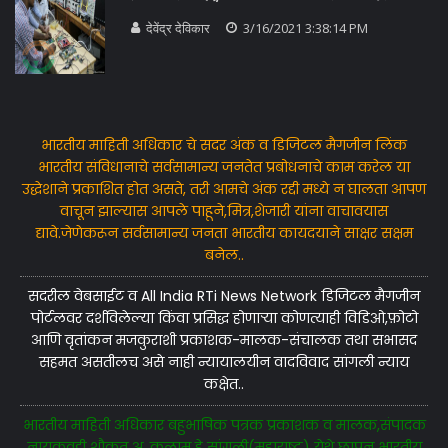
देवेंद्र देविकार
3/16/2021 3:38:14 PM
भारतीय माहिती अधिकार चे सदर अंक व डिजिटल मैगजीन लिंक
भारतीय संविधानाचे सर्वसामान्य जनतेत प्रबोधनाचे काम करेल या
उद्धेशाने प्रकाशित होत असते, तरी आमचे अंक रद्दी मध्ये न घालता आपण
वाचून झाल्यास आपले पाहूने,मित्र,शेजारी यांना वाचावयास
द्यावे.जेणेकरून सर्वसामान्य जनता भारतीय कायदयाने साक्षर सक्षम
बनेल..
सदरील वेबसाईट व All India RTi News Network डिजिटल मैगजीन
पोर्टलवर दर्शविलेल्या किंवा प्रसिद्ध होणाऱ्या कोणत्याही विडिओ,फ़ोटो
आणि वृतांकन मजकुराशी प्रकाशक-मालक-संचालक तथा सभासद
सहमत असतीलच असे नाही न्यायालयीन वादविवाद सांगली न्याय
कक्षेत..
भारतीय माहिती अधिकार बहुभाषिक पत्रक प्रकाशक व मालक,संपादक
नायकवड़ी शौकत अ. कलाम हे सांगली(महाराष्ट्र) येथे छापून भारतीय