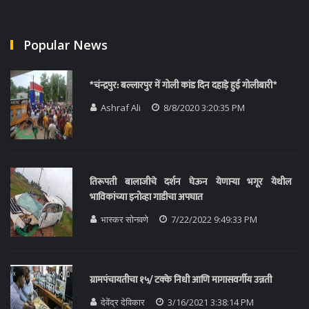
Popular News
*चंन्द्रपुर: बल्लारपुर में गोली कांड दिन दहाड़े हुई गोलीबारी*
Ashraf Ali
8/8/2020 3:20:35 PM
तिरूपती बालाजीचे दर्शन घेऊन येणाऱ्या भगूर येथील
भाविकांच्या इनोव्हा गाडीचा अपघात
भास्कर सोनवणे
7/22/2022 9:49:33 PM
ग्रामपंचायतीचा १५/ टक्के निधी आणि मागासवर्गीय उन्नती
देवेंद्र देविकार
3/16/2021 3:38:14 PM