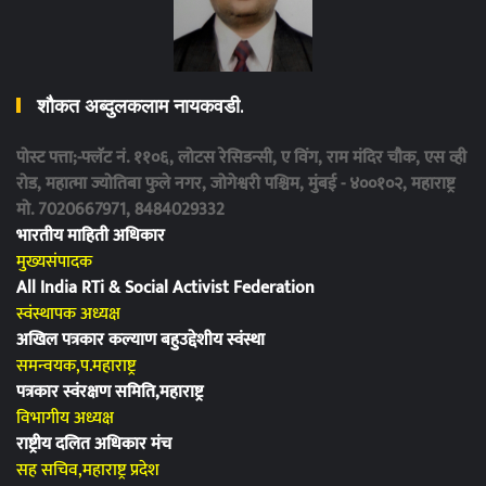
शौकत अब्दुलकलाम नायकवडी.
पोस्ट पत्ता;-फ्लॅट नं. ११०६, लोटस रेसिडन्सी, ए विंग, राम मंदिर चौक, एस व्ही
रोड, महात्मा ज्योतिबा फुले नगर, जोगेश्वरी पश्चिम, मुंबई - ४००१०२, महाराष्ट्र
मो. 7020667971, 8484029332
भारतीय माहिती अधिकार
मुख्यसंपादक
All India RTi & Social Activist Federation
स्वंस्थापक अध्यक्ष
अखिल पत्रकार कल्याण बहुउद्देशीय स्वंस्था
समन्वयक,प.महाराष्ट्र
पत्रकार स्वंरक्षण समिति,महाराष्ट्र
विभागीय अध्यक्ष
राष्ट्रीय दलित अधिकार मंच
सह सचिव,महाराष्ट्र प्रदेश