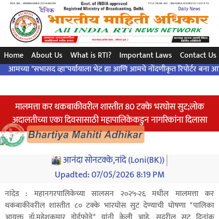
સરળ પ્રશ્ન..એક ચોક્કસ જવાબ ... બંધારણ દ્વારા ..!
Home
About Us
What is RTI?
Important Laws
Contact Us
या "सभासद व्हा"पर्यायाला भेट द्या आणि आमचे नोंदणीकृत रिपोर्टर बना आणि आमच्या
मालमत्ता कर थकबाकीवरील शास्तीत 80 टक्के भरघोस सुट;लोक
अदालतीच्या एका दिवसासाठी महापालिकेकडुन नागरिकांना दिलासा
आनंदा सोनटक्के,नांदे (Loni(BK))
Upadted:
07/05/2026 8:19 PM
नांदेड : महानगरपालिकेच्या सालसन २०२५-२६ मधील मालमत्ता कर
थकबाकीवरील शास्तीत ८० टक्के भारघोस सुट देण्याची घोषणा *पालिका
आयुक्त डॉ.महेशकुमार डोईफोडे* यांनी केली आहे. सदरील सुट दिनांक