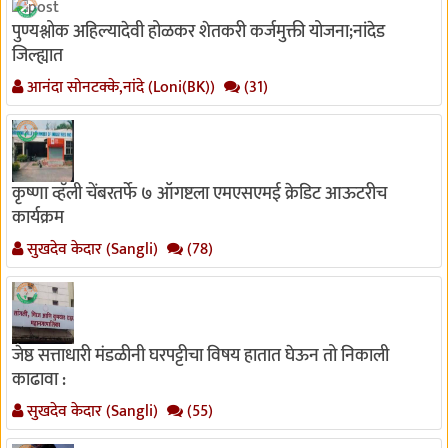
पुण्यश्लोक अहिल्यादेवी होळकर शेतकरी कर्जमुक्ती योजना;नांदेड
जिल्ह्यात
आनंदा सोनटक्के,नांदे (Loni(BK))
(31)
कृष्णा व्हॅली चेंबरतर्फे ७ ऑगष्टला एमएसएमई क्रेडिट आऊटरीच
कार्यक्रम
सुखदेव केदार (Sangli)
(78)
जेष्ठ सत्ताधारी मंडळीनी घरपट्टीचा विषय हातात घेऊन तो निकाली
काढावा :
सुखदेव केदार (Sangli)
(55)