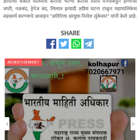
आपल्या थकीत मालमत्ता कराचा भरणा करावा तसेच मनपाकडून होणाऱ्या
जप्ती, नळबंद, ड्रेनेज बंद, लिलाव इत्यादी अप्रिय घटना टाळुन महापालिकेस
सहकार्य करण्याचे आवाहन *अतिरिक्त आयुक्त निलेश सुंकेवार* यांनी केले आहे.
SHARE
ADVERTISEMENT