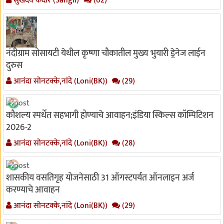
सुखदेव केदार (Sangli)
(62)
नंदीग्राम सोसायटी येथील कृष्णा चौकातील मुख्य भुयारी ड्रेनेज लाईन
दुरुस
आनंदा सोनटक्के,नांदे (Loni(BK))
(29)
कौशल्य स्पर्धेत सहभागी होण्याचे आवाहन;इंडिया स्किल्स कॉम्पिटिशन
2026-2
आनंदा सोनटक्के,नांदे (Loni(BK))
(28)
शासकीय वसतिगृह योजनेसाठी 31 ऑगस्टपर्यत ऑनलाइन अर्ज
करण्याचे आवाहन
आनंदा सोनटक्के,नांदे (Loni(BK))
(29)