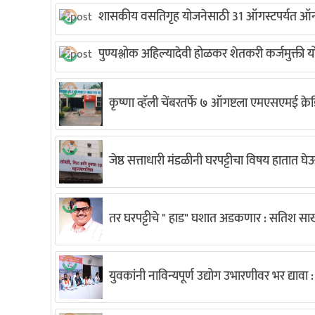
शासकीय वसतिगृह योजनेसाठी 31 ऑगस्टपर्यत ऑन
पुण्यश्लोक अहिल्यादेवी होळकर शेतकरी कर्जमुक्ती यो
कृष्णा व्हॅली चेंबरतर्फे ७ ऑगष्टला एमएसएमई क्
जेष्ठ सत्ताधारी मंडळीनी घरपट्टीचा विषय हातात 
तर घरपट्टीचे " हाड" घशात अडकणार : सतिश 
युवकांनी नाविन्यपूर्ण उद्योग उभारणीवर भर द्यावा : 