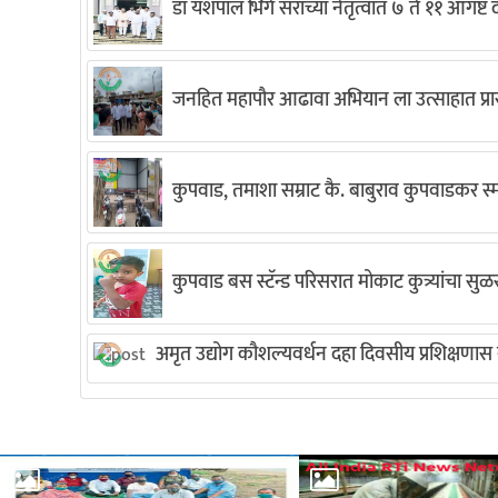
डॉ यशपाल भिंगे सरांच्या नेतृत्वात ७ ते ११ ऑगष्ट
जनहित महापौर आढावा अभियान ला उत्साहात प्रा
कुपवाड, तमाशा सम्राट कै. बाबुराव कुपवाडकर 
कुपवाड बस स्टॅन्ड परिसरात मोकाट कुत्र्यांचा स
अमृत उद्योग कौशल्यवर्धन दहा दिवसीय प्रशिक्षणास ना