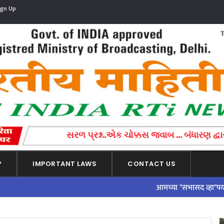
ign Up
સરળ પ્રશ્ન..એક ચોક્કસ જવાબ ... બંધારણ દ્વારા
?
IMPORTANT LAWS
CONTACT US
आमच्या "सभासद व्हा"पर्यायाला भेट 
ADVERTISEMENT