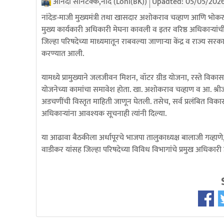
आनंदा सोनटक्के,नांदे (Loni(BK))
Upadted:
05/05/202
नांदेडः-माजी मुख्यमंत्री तथा खासदार अशोकराव चव्हाण आणि भोकर
मुख्य कार्यकारी अधिकारी मेघना कावली व इतर वरिष्ठ अधिकाऱ्य
जिल्हा परिषदेच्या माध्यमातून राबवल्या जाणाऱ्या केंद्र व राज्य
करण्यात आली.
यामध्ये प्रामुख्याने जलजीवन मिशन, वॉटर ग्रीड योजना, रस्ते विक
योजनेच्या कामांचा समावेश होता. खा. अशोकराव चव्हाण व आ. श्रीजय
अडचणींची विस्तृत माहिती जाणून घेतली. तसेच, सर्व प्रलंबित विका
अधिकाऱ्यांना आवश्यक सूचनाही त्यांनी दिल्या.
या आढावा बैठकीला अर्धापूरचे भाजपा तालुकाध्यक्ष बालाजी गव्हाणे, भ
वाडीकर यांसह जिल्हा परिषदेच्या विविध विभागांचे प्रमुख अधिकारी 