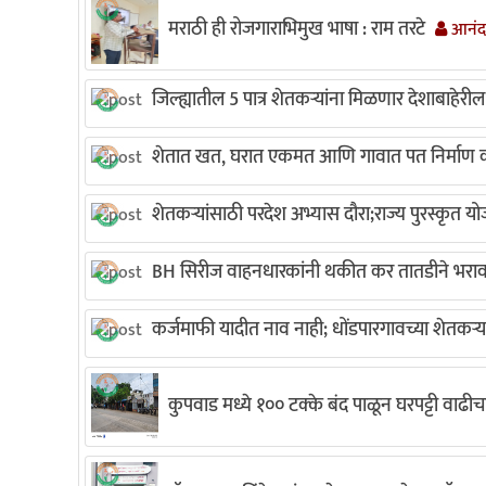
मराठी ही रोजगाराभिमुख भाषा : राम तरटे
आनंदा
जिल्ह्यातील 5 पात्र शेतकऱ्यांना मिळणार देशाबाहेरी
शेतात खत, घरात एकमत आणि गावात पत निर्माण क
शेतकऱ्यांसाठी परदेश अभ्यास दौरा;राज्य पुरस्कृत यो
BH सिरीज वाहनधारकांनी थकीत कर तातडीने भरावा
कर्जमाफी यादीत नाव नाही; धोंडपारगावच्या शेतकऱ्
कुपवाड मध्ये १०० टक्के बंद पाळून घरपट्टी वाढीच