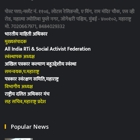
पोस्ट पत्ता;-फ्लॅट नं. ११०६, लोटस रेसिडन्सी, ए विंग, राम मंदिर चौक, एस व्ही
रोड, महात्मा ज्योतिबा फुले नगर, जोगेश्वरी पश्चिम, मुंबई - ४००१०२, महाराष्ट्र
मो. 7020667971, 8484029332
भारतीय माहिती अधिकार
मुख्यसंपादक
All India RTi & Social Activist Federation
स्वंस्थापक अध्यक्ष
अखिल पत्रकार कल्याण बहुउद्देशीय स्वंस्था
समन्वयक,प.महाराष्ट्र
पत्रकार स्वंरक्षण समिति,महाराष्ट्र
विभागीय अध्यक्ष
राष्ट्रीय दलित अधिकार मंच
सह सचिव,महाराष्ट्र प्रदेश
Popular News