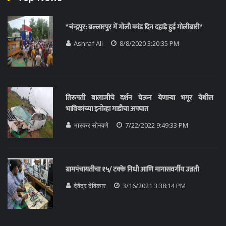
*चंन्द्रपुर: बल्लारपुर में गोली कांड दिन दहाड़े हुई गोलीबारी*
Ashraf Ali
8/8/2020 3:20:35 PM
तिरूपती बालाजीचे दर्शन घेऊन येणाऱ्या भगूर येथील
भाविकांच्या इनोव्हा गाडीचा अपघात
भास्कर सोनवणे
7/22/2022 9:49:33 PM
ग्रामपंचायतीचा १५/ टक्के निधी आणि मागासवर्गीय उन्नती
देवेंद्र देविकार
3/16/2021 3:38:14 PM