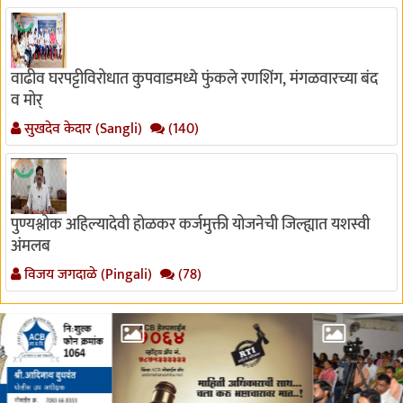
वाढीव घरपट्टीविरोधात कुपवाडमध्ये फुंकले रणशिंग, मंगळवारच्या बंद
व मोर्
सुखदेव केदार (Sangli)
(140)
पुण्यश्लोक अहिल्यादेवी होळकर कर्जमुक्ती योजनेची जिल्ह्यात यशस्वी
अंमलब
विजय जगदाळे (Pingali)
(78)