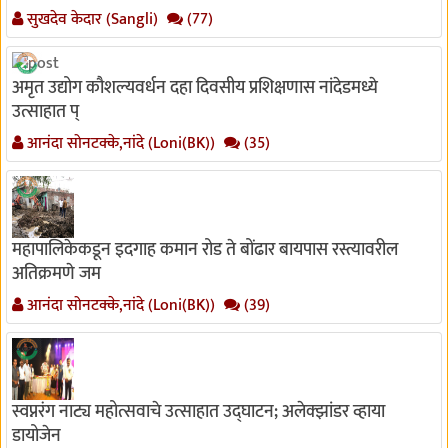
सुखदेव केदार (Sangli)
(77)
अमृत उद्योग कौशल्यवर्धन दहा दिवसीय प्रशिक्षणास नांदेडमध्ये
उत्साहात प्
आनंदा सोनटक्के,नांदे (Loni(BK))
(35)
महापालिकेकडून इदगाह कमान रोड ते बोंढार बायपास रस्त्यावरील
अतिक्रमणे जम
आनंदा सोनटक्के,नांदे (Loni(BK))
(39)
स्वप्नरंग नाट्य महोत्सवाचे उत्साहात उद्घाटन; अलेक्झांडर व्हाया
डायोजेन