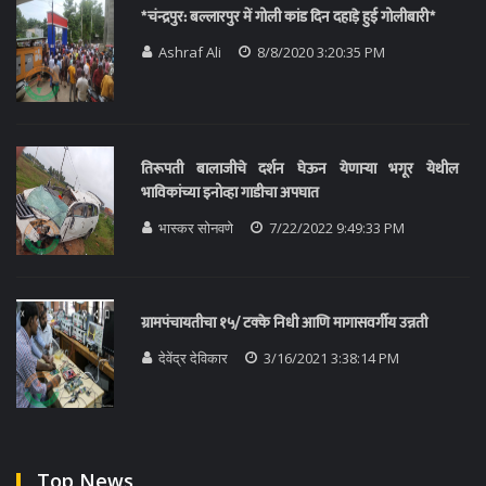
*चंन्द्रपुर: बल्लारपुर में गोली कांड दिन दहाड़े हुई गोलीबारी*
Ashraf Ali
8/8/2020 3:20:35 PM
तिरूपती बालाजीचे दर्शन घेऊन येणाऱ्या भगूर येथील
भाविकांच्या इनोव्हा गाडीचा अपघात
भास्कर सोनवणे
7/22/2022 9:49:33 PM
ग्रामपंचायतीचा १५/ टक्के निधी आणि मागासवर्गीय उन्नती
देवेंद्र देविकार
3/16/2021 3:38:14 PM
Top News