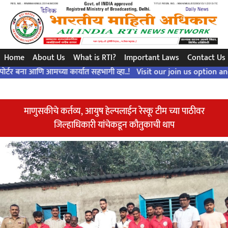
সরল প্রশ্ন..এই সুনির্দিষ্ট উত্তর ... সংবিধান অনুসারে ..!
Home
About Us
What is RTI?
Important Laws
Contact Us
 आणि आमच्या कार्यात सहभागी व्हा..!
Visit our join us option and becom
माणुसकीचे कर्तव्य, आयुष हेल्पलाईन रेस्कू टीम च्या पाठीवर
जिल्हाधिकारी यांचेकडून कौतुकाची थाप