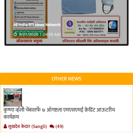
All India RTi News Network
9/21/2020 1:04:59 AM
OTHER NEWS
कृष्णा व्हॅली चेंबरतर्फे ७ ऑगष्टला एमएसएमई क्रेडिट आऊटरीच
कार्यक्रम
सुखदेव केदार (Sangli)
(49)