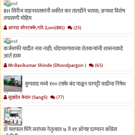
BH सिरीज वाहनधारकांनी थकीत कर तातडीने भरावा; अन्यथा विशेष
तपासणी मोहिम
आनंदा सोनटक्के,नांदे (Loni(BK))
(25)
कर्जमाफी यादीत नाव नाही; धोंडपारगावच्या शेतकऱ्यांची शासनाकडे
आर्त हाक
Mr.Ravikumar Shinde (Dhondpargon )
(65)
कुपवाड मध्ये १०० टक्के बंद पाळून घरपट्टी वाढीचा निषेध
सुखदेव केदार (Sangli)
(77)
डॉ यशपाल भिंगे सरांच्या नेतृत्वात ७ ते ११ ऑगष्ट दरम्यान काँग्रेस