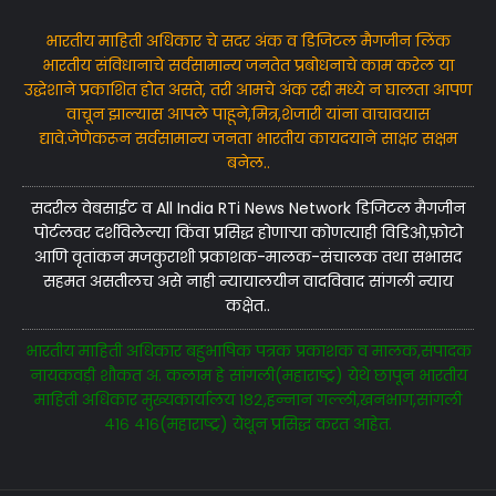
भारतीय माहिती अधिकार चे सदर अंक व डिजिटल मैगजीन लिंक
भारतीय संविधानाचे सर्वसामान्य जनतेत प्रबोधनाचे काम करेल या
उद्धेशाने प्रकाशित होत असते, तरी आमचे अंक रद्दी मध्ये न घालता आपण
वाचून झाल्यास आपले पाहूने,मित्र,शेजारी यांना वाचावयास
द्यावे.जेणेकरून सर्वसामान्य जनता भारतीय कायदयाने साक्षर सक्षम
बनेल..
सदरील वेबसाईट व All India RTi News Network डिजिटल मैगजीन
पोर्टलवर दर्शविलेल्या किंवा प्रसिद्ध होणाऱ्या कोणत्याही विडिओ,फ़ोटो
आणि वृतांकन मजकुराशी प्रकाशक-मालक-संचालक तथा सभासद
सहमत असतीलच असे नाही न्यायालयीन वादविवाद सांगली न्याय
कक्षेत..
भारतीय माहिती अधिकार बहुभाषिक पत्रक प्रकाशक व मालक,संपादक
नायकवड़ी शौकत अ. कलाम हे सांगली(महाराष्ट्र) येथे छापून भारतीय
माहिती अधिकार मुख्यकार्यालय १८२,हन्नान गल्ली,खनभाग,सांगली
४१६ ४१६(महाराष्ट्र) येथून प्रसिद्ध करत आहेत.