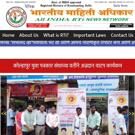
સરળ પ્રશ્ન..એક ચોક્કસ જવાબ ... બંધારણ દ્વારા ..!
Home
About Us
What is RTI?
Important Laws
Contact Us
ासद व्हा"पर्यायाला भेट द्या आणि आमचे नोंदणीकृत रिपोर्टर बना आणि आमच्या कार्य
कोल्हापूर युवा पत्रकार संघाच्या वतीने अन्नदान वाटप कार्यकम
<<
>>