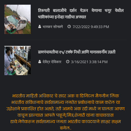
तिरूपती बालाजीचे दर्शन घेऊन येणाऱ्या भगूर येथील
भाविकांच्या इनोव्हा गाडीचा अपघात
भास्कर सोनवणे
7/22/2022 9:49:33 PM
ग्रामपंचायतीचा १५/ टक्के निधी आणि मागासवर्गीय उन्नती
देवेंद्र देविकार
3/16/2021 3:38:14 PM
भारतीय माहिती अधिकार चे सदर अंक व डिजिटल मैगजीन लिंक
भारतीय संविधानाचे सर्वसामान्य जनतेत प्रबोधनाचे काम करेल या
उद्धेशाने प्रकाशित होत असते, तरी आमचे अंक रद्दी मध्ये न घालता आपण
वाचून झाल्यास आपले पाहूने,मित्र,शेजारी यांना वाचावयास
द्यावे.जेणेकरून सर्वसामान्य जनता भारतीय कायदयाने साक्षर सक्षम
बनेल..