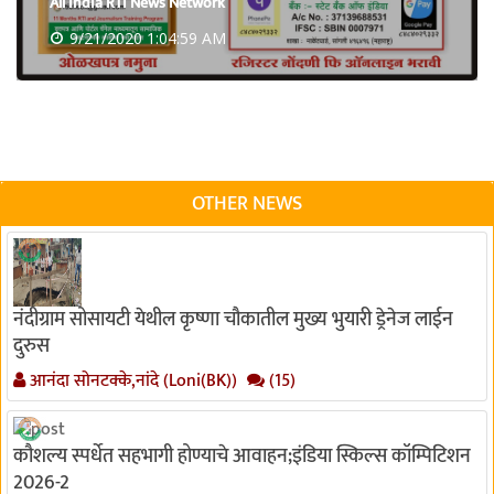
All India RTi News Network
9/21/2020 1:04:59 AM
OTHER NEWS
नंदीग्राम सोसायटी येथील कृष्णा चौकातील मुख्य भुयारी ड्रेनेज लाईन
दुरुस
आनंदा सोनटक्के,नांदे (Loni(BK))
(15)
कौशल्य स्पर्धेत सहभागी होण्याचे आवाहन;इंडिया स्किल्स कॉम्पिटिशन
2026-2