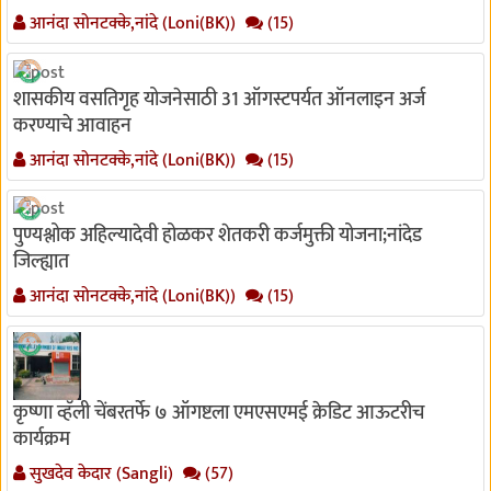
आनंदा सोनटक्के,नांदे (Loni(BK))
(15)
शासकीय वसतिगृह योजनेसाठी 31 ऑगस्टपर्यत ऑनलाइन अर्ज
करण्याचे आवाहन
आनंदा सोनटक्के,नांदे (Loni(BK))
(15)
पुण्यश्लोक अहिल्यादेवी होळकर शेतकरी कर्जमुक्ती योजना;नांदेड
जिल्ह्यात
आनंदा सोनटक्के,नांदे (Loni(BK))
(15)
कृष्णा व्हॅली चेंबरतर्फे ७ ऑगष्टला एमएसएमई क्रेडिट आऊटरीच
कार्यक्रम
सुखदेव केदार (Sangli)
(57)