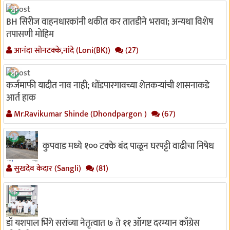
BH सिरीज वाहनधारकांनी थकीत कर तातडीने भरावा; अन्यथा विशेष
तपासणी मोहिम
आनंदा सोनटक्के,नांदे (Loni(BK))
(27)
कर्जमाफी यादीत नाव नाही; धोंडपारगावच्या शेतकऱ्यांची शासनाकडे
आर्त हाक
Mr.Ravikumar Shinde (Dhondpargon )
(67)
कुपवाड मध्ये १०० टक्के बंद पाळून घरपट्टी वाढीचा निषेध
सुखदेव केदार (Sangli)
(81)
डॉ यशपाल भिंगे सरांच्या नेतृत्वात ७ ते ११ ऑगष्ट दरम्यान काँग्रेस