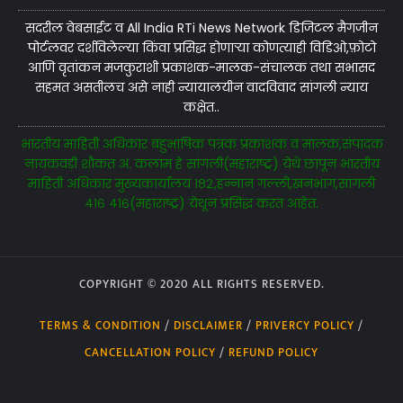
सदरील वेबसाईट व All India RTi News Network डिजिटल मैगजीन
पोर्टलवर दर्शविलेल्या किंवा प्रसिद्ध होणाऱ्या कोणत्याही विडिओ,फ़ोटो
आणि वृतांकन मजकुराशी प्रकाशक-मालक-संचालक तथा सभासद
सहमत असतीलच असे नाही न्यायालयीन वादविवाद सांगली न्याय
कक्षेत..
भारतीय माहिती अधिकार बहुभाषिक पत्रक प्रकाशक व मालक,संपादक
नायकवड़ी शौकत अ. कलाम हे सांगली(महाराष्ट्र) येथे छापून भारतीय
माहिती अधिकार मुख्यकार्यालय १८२,हन्नान गल्ली,खनभाग,सांगली
४१६ ४१६(महाराष्ट्र) येथून प्रसिद्ध करत आहेत.
COPYRIGHT © 2020 ALL RIGHTS RESERVED.
TERMS & CONDITION
/
DISCLAIMER
/
PRIVERCY POLICY
/
CANCELLATION POLICY
/
REFUND POLICY