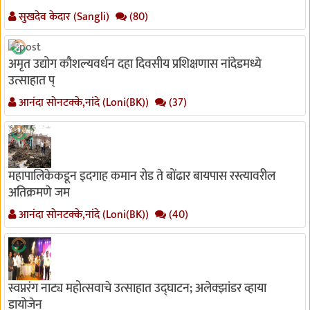
सुखदेव केदार (Sangli)
(80)
अमृत उद्योग कौशल्यवर्धन दहा दिवसीय प्रशिक्षणास नांदेडमध्ये
उत्साहात प्
आनंदा सोनटक्के,नांदे (Loni(BK))
(37)
महापालिकेकडून इदगाह कमान रोड ते बोंढार बायपास रस्त्यावरील
अतिक्रमणे जम
आनंदा सोनटक्के,नांदे (Loni(BK))
(40)
स्वप्नरंग नाट्य महोत्सवाचे उत्साहात उद्घाटन; अलेक्झांडर व्हाया
डायोजेन